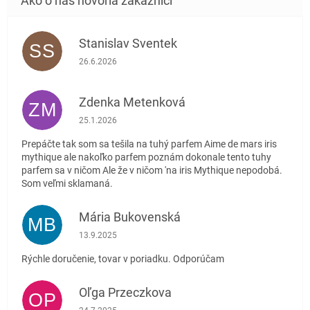
Stanislav Sventek
SS
Hodnotenie obchodu je 5 z 5 hviezdičiek.
26.6.2026
Zdenka Metenková
ZM
Hodnotenie obchodu je 1 z 5 hviezdičiek.
25.1.2026
Prepáčte tak som sa tešila na tuhý parfem Aime de mars iris
mythique ale nakoľko parfem poznám dokonale tento tuhy
parfem sa v ničom Ale že v ničom 'na iris Mythique nepodobá.
Som veľmi sklamaná.
Mária Bukovenská
MB
Hodnotenie obchodu je 5 z 5 hviezdičiek.
13.9.2025
Rýchle doručenie, tovar v poriadku. Odporúčam
Oľga Przeczkova
OP
Hodnotenie obchodu je 5 z 5 hviezdičiek.