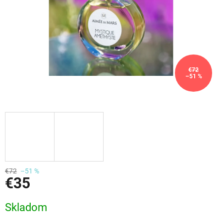
€72
–51 %
€72
–51 %
€35
Jednotková
Skladom
cena: