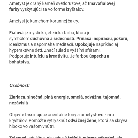
Ametyst je drahý kameň svetloružovej až
tmavofialovej
farby
vyskytujúci sa vo forme kryštálov.
Ametyst je kameňom korunnej čakry.
Fialová
je mystická, éterická farba, ktorá je
symbolom
duchovna a srdečnosti. Prináša inšpiráciu, pokoru
,
idealizmus a napomáha meditácii.
Upokojuje
napríklad aj
hyperaktívne deti. Značí súlad s vyššími sférami.
Podporuje
intuíciu a kreativitu
. Je farbou
úspechu a
bohatstva.
Osobnosť:
Žiariaca, slnečná, plná energie, smelá, odvážna, tajomná,
nezávislá
Objavte fascinujúce orientálne tóny a ametystovú žiaru
kryštálov. Pomôžte vytrysknúť
odvážnej žene
, ktorá sa skrýva
hlboko vo vašom vnútri.
Tajomná
, odvážna, niekedy až
trúfalá, mierne záhadná
, ale