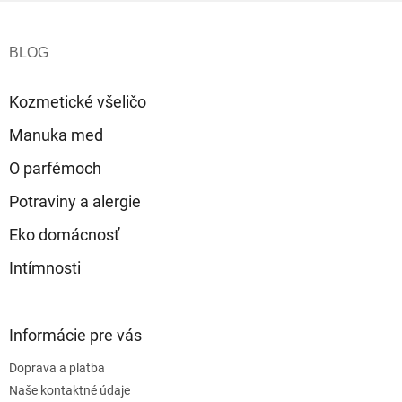
Z
á
p
ä
t
Kozmetické všeličo
i
e
Manuka med
O parfémoch
Potraviny a alergie
Eko domácnosť
Intímnosti
Informácie pre vás
Doprava a platba
Naše kontaktné údaje