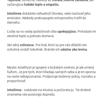
vyžarujúca
ľudské teplo a empatiu.
Intuitívne
dokážete odhadnúť človeka, viete načúvať jeho
emóciám. Niekedy prekvapujete schopnosťou trafiť do
čierneho.
Ľudia sa vo vašej spoločnosti cítia
upokojujúco.
Prinášate im
slnečné teplo a pohodu domova.
Ste silný
ochranca
. Pre ľudí, ktorí sú pre vás dôležití ste
ochotná urobiť čokoľvek. Bránite ich
udatne ako levica
.
Mystic Amethyst je spojený s božským svetom, je ale určený
ľuďom. Je pre tých, ktorí hľadajú samých seba a je im oporou
na ceste sebapoznania. Podporuje duševný pokoj, rozvahu a
proporčnosť.
intuitívna
- vsádzate na intuíciu a počúvate ju. Tie drobné
znamenia vás posúvajú dopredu.