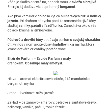
Vôňa je sladko orientálna, napriek tomu je
svieža a hrejivá
.
Energiu jej dodáva všadeprítomný
bergamot
.
Ako prvá vám udrie do nosa kytica
bulharských ruží a indický
jazmín
. Pri druhom nádychu pocítite omamné hrejivé tóny
sladkej
vanilky, pačuli a fazúľ tonka.
Zanecháva okolo vás
obláčik krásnej a jemnej vône.
Púdrové a drevité tóny
dodávajú parfumu
svojský charakter
.
Citlivý nos v ňom určite objaví
kadidlovník a myrhu,
ktorá
jemne dotvára orientálny podtón vône.
Elixir de Parfum = Eau de Parfum a malý
drahokam.
Obsahuje malý ametyst.
Hlava – aromatická citrusová: citrón, žltá mandarínka,
bergamot, myrha
Srdce – kvetinové: ruža, jazmín
Základ – balzamovo-jantárový: cédrové a santalové drevo,
heliotrop, vanilka, pačuli, tonka fazule