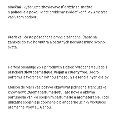
slnečná
- vyžarujete
zhovievavosť
a vždy sa snažíte
o
pohodlie a pokoj
. Máte problémy zvládať konflikt? Ametyst
vás v tom podporí.
éterická
- často pôsobíte tajomne a záhadne. Často sa
zahĺbite do svojho vnútra a ostatných necháte mimo svojho
sveta.
Parfém obsahuje 96% prírodných zložiek, vyrobené v súlade s
princípmi
Slow cosmetique, vegan a cruelty free
. Jadro
parfému je tvorené unikátnou zmesou
21 esenciálnych olejov
.
Maison de Mars vás pozýva objavovať jedinečné francúzske
know-how:
L'Aromaparfumerie®.
Táto nová a aktívna
parfuméria vznikla spojením
parfumerie a aromaterapie
. Toto
unikátne spojenie je doplnené o blahodárne účinky vibrujúcej
pramenitej vody sv. Genou.