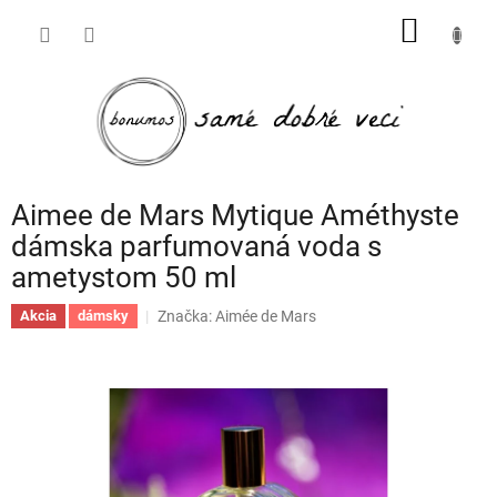
Prejsť
NÁKU
na
obsah
KOŠÍK
Aimee de Mars Mytique Améthyste
dámska parfumovaná voda s
ametystom 50 ml
Značka:
Aimée de Mars
Akcia
dámsky