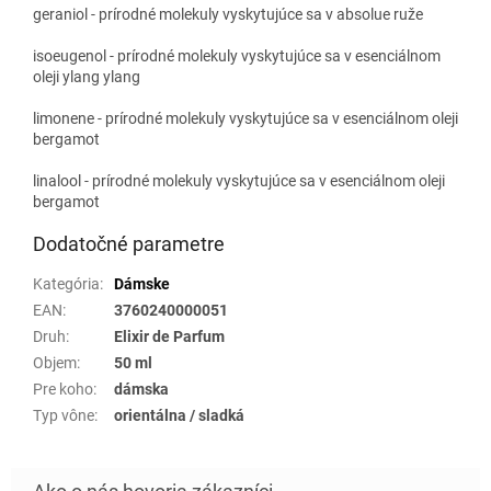
geraniol - prírodné molekuly vyskytujúce sa v absolue ruže
isoeugenol - prírodné molekuly vyskytujúce sa v esenciálnom
oleji ylang ylang
limonene - prírodné molekuly vyskytujúce sa v esenciálnom oleji
bergamot
linalool - prírodné molekuly vyskytujúce sa v esenciálnom oleji
bergamot
Dodatočné parametre
Kategória
:
Dámske
EAN
:
3760240000051
Druh
:
Elixir de Parfum
Objem
:
50 ml
Pre koho
:
dámska
Typ vône
:
orientálna / sladká