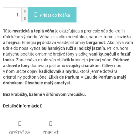
Pridať do košíka
Táto
mystická a teplá vôňa
je okúzľujúca a prenesie nás do krajín
ďalekého východu. Vôňa je sladko orientálna, napriek tomu je
svieža
a hrejivá
. Energiu jej dodáva všadeprítomný
bergamot
. Ako prvá vám
udrie do nosa kytica
bulharských ruží a indický jazmín
. Pri druhom
nádychu pocítite omamné hrejivé tóny sladkej
vanilky, pačuli a fazúľ
tonka.
Zanecháva okolo vás obláčik krásnej a jemnej vône.
Púdrové
a drevité tóny
dodávajú parfumu
svojský charakter
. Citlivý nos
v ňom určite objaví
kadidlovník a myrhu,
ktorá jemne dotvára
orientálny podtón vône.
Elixir de Parfum = Eau de Parfum a malý
drahokam.
Obsahuje malý ametyst.
Bez krabičky, balené v šifónovom vrecúšku.
Detailné informácie
OPÝTAŤ SA
ZDIEĽAŤ