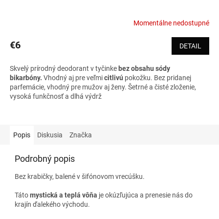
Momentálne nedostupné
€6
DETAIL
Skvelý prírodný deodorant v tyčinke
bez obsahu sódy
bikarbóny.
Vhodný aj pre veľmi
citlivú
pokožku. Bez pridanej
parfemácie, vhodný pre mužov aj ženy
. Šetrné a čisté zloženie,
vysoká funkčnosť a dlhá výdrž
Popis
Diskusia
Značka
Podrobný popis
Bez krabičky, balené v šifónovom vrecúšku.
Táto
mystická a teplá vôňa
je okúzľujúca a prenesie nás do
krajín ďalekého východu.