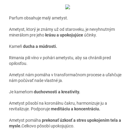
Parfum obsahuje malý ametyst.
Ametyst, ktorý je známy už od staroveku, je nevyhnutným
minerálom pre jeho
krásu a upokojujúce
účinky.
Kameň
ducha a múdrosti.
Rimania pili víno v pohári ametystu, aby sa chránili pred
opilosťou.
Ametyst nám pomáha v transformačnom procese a uľahčuje
nám počúvať naše vlastné ja.
Je kameňom
duchovnosti a kreativity.
Ametyst pôsobí na koronálnu čakru, harmonizuje ju a
revitalizuje. Podporuje
meditáciu a koncentráciu.
Ametyst pomáha
prekonať úzkosť a stres upokojením tela a
mysle.
Celkovo pôsobí upokojujúco.