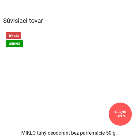
Súvisiaci tovar
Akcia
unisex
€11,90
–49 %
MIKLO tuhý deodorant bez parfemácie 50 g.