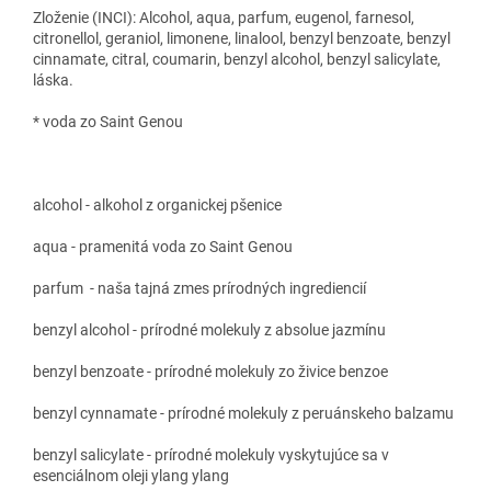
Zloženie (INCI): Alcohol, aqua, parfum, eugenol, farnesol,
citronellol, geraniol, limonene, linalool, benzyl benzoate, benzyl
cinnamate, citral, coumarin, benzyl alcohol, benzyl salicylate,
láska.
* voda zo Saint Genou
alcohol - alkohol z organickej pšenice
aqua - pramenitá voda zo Saint Genou
parfum - naša tajná zmes prírodných ingrediencií
benzyl alcohol - prírodné molekuly z absolue jazmínu
benzyl benzoate - prírodné molekuly zo živice benzoe
benzyl cynnamate - prírodné molekuly z peruánskeho balzamu
benzyl salicylate - prírodné molekuly vyskytujúce sa v
esenciálnom oleji ylang ylang