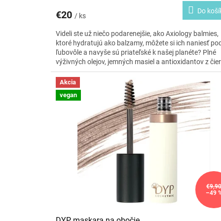
Do koší
€20
/ ks
Videli ste už niečo podarenejšie, ako Axiology balmies,
ktoré hydratujú ako balzamy, môžete si ich naniesť po
ľubovôle a navyše sú priateľské k našej planéte?
Plné
výživných olejov, jemných masiel a antioxidantov z čier
bazy, konopného a slivkového oleja pre hydratáciu, vý
a zdravie vašej pokožky. Sú 100% zero waste, keďže s
Akcia
zabalené len v papieri a krabičke, ktoré sú recyklovateľ
vegan
Už žiadne plastové tuby, na aké ste zvyknuté. Zimná
edícia týchto obľúbených pasteliek je v odtieňoch jaho
gaštan a karamel. Sú s príjemným metalickým podtón
Budú ideálnym pomocníkom na rozžiarenie sychravýc
zimných dní.
€9,9
–49 
DYP maskara na obočie