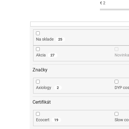
€
2
p
r
o
d
u
k
Na sklade
25
t
o
Akcia
Novink
27
v
Značky
Axiology
DYP co
2
Certifikát
Ecocert
Slow co
19