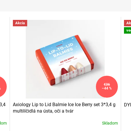
Akcia
Ak
ve
€36
%
–44 %
3,4
Axiology Lip to Lid Balmie Ice Ice Berry set 3*3,4 g
DYP
multilíčidlá na ústa, oči a tvár
adom
Skladom