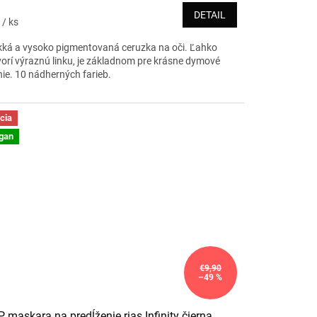
DETAIL
2
/ ks
ká a vysoko pigmentovaná ceruzka na oči. Ľahko
vorí výraznú linku, je základnom pre krásne dymové
enie. 10 nádherných farieb.
cia
gan
€9,90
–49 %
 maskara na predĺženie rias Infinity čierna