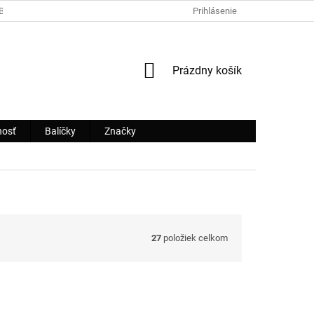
OBCHODNÉ PODMIENKY
ODSTÚPENIE OD ZMLUVY
Prihlásenie
AKO REKLAM
NÁKUPNÝ
Prázdny košík
KOŠÍK
nosť
Balíčky
Značky
27
položiek celkom