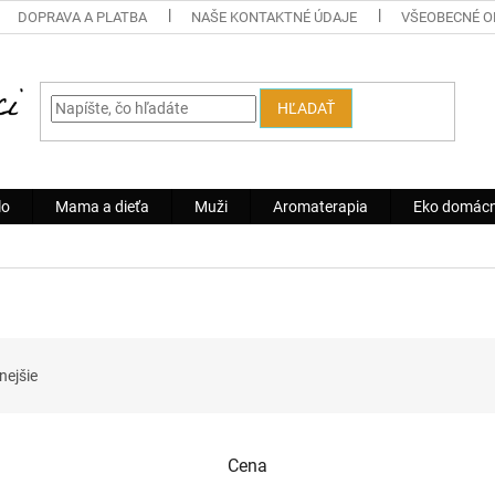
DOPRAVA A PLATBA
NAŠE KONTAKTNÉ ÚDAJE
VŠEOBECNÉ 
HĽADAŤ
lo
Mama a dieťa
Muži
Aromaterapia
Eko domác
nejšie
Cena