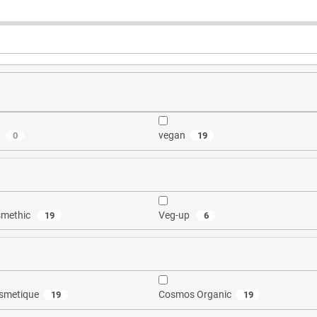
a
vegan
0
19
smethic
Veg-up
19
6
smetique
Cosmos Organic
19
19