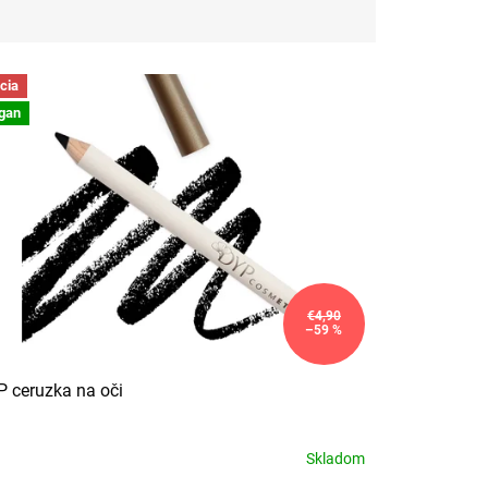
cia
gan
€4,90
–59 %
 ceruzka na oči
Skladom