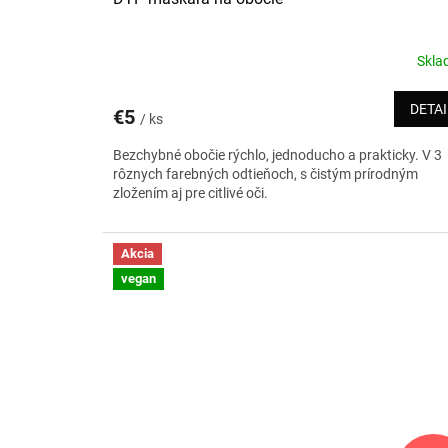
Skl
DETAI
€5
/ ks
Bezchybné obočie rýchlo, jednoducho a prakticky. V 3
rôznych farebných odtieňoch, s čistým prírodným
zložením aj pre citlivé oči.
Akcia
vegan