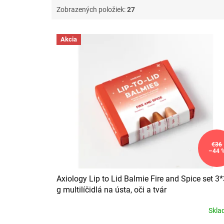
Zobrazených položiek:
27
V
Akcia
ý
p
i
s
p
r
o
d
u
k
€36
–44 
t
o
v
Axiology Lip to Lid Balmie Fire and Spice set 3*
g multilíčidlá na ústa, oči a tvár
Skl