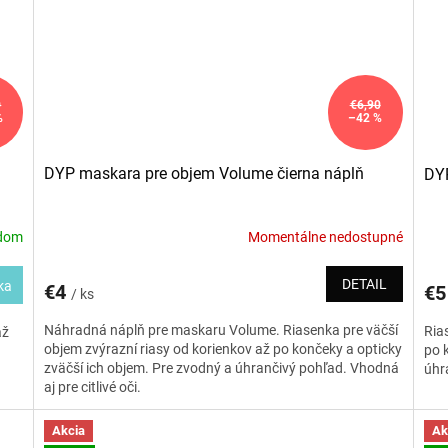
0
€6,90
%
–42 %
DYP maskara pre objem Volume čierna náplň
DY
adom
Momentálne nedostupné
DETAIL
ka
€4
€
/ ks
Náhradná náplň pre maskaru Volume. Riasenka pre väčší
Ria
až
objem zvýrazní riasy od korienkov až po končeky a opticky
po 
zväčší ich objem. Pre zvodný a úhrančivý pohľad. Vhodná
úhra
aj pre citlivé oči.
Akcia
Ak