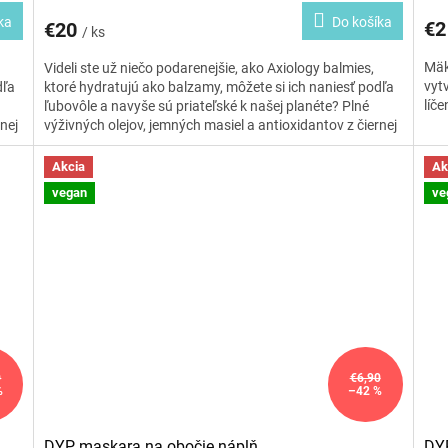
ka
Do košíka
€
€20
/ ks
Mäk
Videli ste už niečo podarenejšie, ako Axiology balmies,
vyt
dľa
ktoré hydratujú ako balzamy, môžete si ich naniesť podľa
líč
ľubovôle a navyše sú priateľské k našej planéte?
Plné
nej
výživných olejov, jemných masiel a antioxidantov z čiernej
živu
bazy, konopného a slivkového oleja pre hydratáciu, výživu
ú
a zdravie vašej pokožky. Sú 100% zero waste, keďže sú
Akcia
Ak
né.
zabalené len v papieri a krabičke, ktoré sú recyklovateľné.
vegan
ve
Už žiadne plastové tuby, na aké ste zvyknuté. Zimná
da,
edícia týchto obľúbených pasteliek je v odtieňoch jahoda,
om.
gaštan a karamel. Sú s príjemným metalickým podtónom.
h
Budú ideálnym pomocníkom na rozžiarenie sychravých
zimných dní.
0
€6,90
%
–42 %
DYP maskara na obočie náplň
DYP