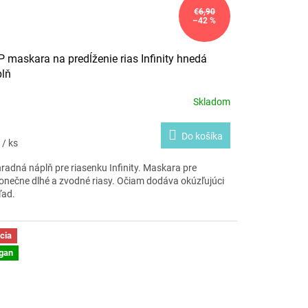
€6,90
–42 %
 maskara na predĺženie rias Infinity hnedá
lň
Skladom
Do košíka
4
/ ks
radná náplň pre riasenku Infinity. Maskara pre
onečne dlhé a zvodné riasy. Očiam dodáva okúzľujúci
ľad.
cia
gan