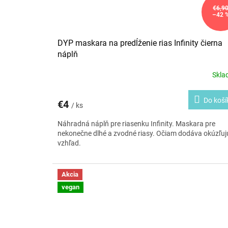
€6,9
–42 
DYP maskara na predĺženie rias Infinity čierna
náplň
Skl
Do koší
€4
/ ks
Náhradná náplň pre riasenku Infinity. Maskara pre
nekonečne dlhé a zvodné riasy. Očiam dodáva okúzľuj
vzhľad.
Akcia
vegan