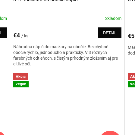
adom
Skladom
L
DETAIL
€4
€
/ ks
Náhradná náplň do maskary na obočie. Bezchybné
Mas
obočie rýchlo, jednoducho a prakticky. V 3 rôznych
dod
farebných odtieňoch, s čistým prírodným zložením aj pre
citlivé oči.
Akcia
Ak
vegan
ve