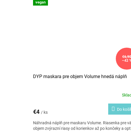
vegan
€6,9
–42 
DYP maskara pre objem Volume hnedá náplň
Skl
Do koší
€4
/ ks
Náhradná náplň pre maskaru Volume.
Riasenka pre vä
objem zvýrazní riasy od korienkov až po končeky a opt