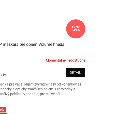
€9,90
–49 %
P maskara pre objem Volume hnedá
Momentálne nedostupné
DETAIL
5
/ ks
senka pre väčší objem zvýrazní riasy od korienkov až
končeky a opticky zväčší ich objem. Pre zvodný a
nčivý pohľad. Vhodná aj pre citlivé oči
cia