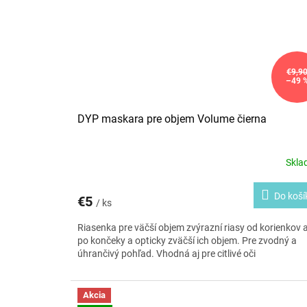
€9,9
–49 
DYP maskara pre objem Volume čierna
Skl
Do koší
€5
/ ks
Riasenka pre väčší objem zvýrazní riasy od korienkov 
po končeky a opticky zväčší ich objem. Pre zvodný a
úhrančivý pohľad. Vhodná aj pre citlivé oči
Akcia