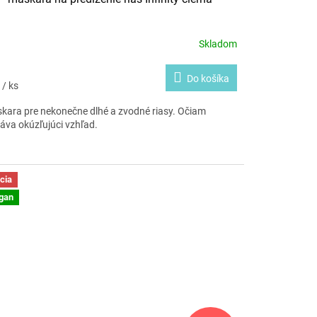
Skladom
Do košíka
5
/ ks
kara pre nekonečne dlhé a zvodné riasy. Očiam
áva okúzľujúci vzhľad.
cia
gan