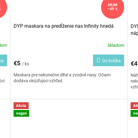
0
€9,90
%
–49 %
DYP maskara na predĺženie rias Infinity hnedá
DYP
náp
adom
Skladom
ka
Do košíka
€5
€
/ ks
Maskara pre nekonečne dlhé a zvodné riasy. Očiam
Náh
úci
dodáva okúzľujúci vzhľad.
nek
vzh
Akcia
Ak
vegan
ve