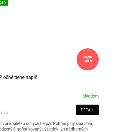
gan
€3,90
–48 %
 očné tiene náplň
Skladom
DETAIL
2
/ ks
lň pre paletku očných tieňov. Pohľad plný šibalstva,
rodzený či sofistikovaný výsledok. 24 nádherných