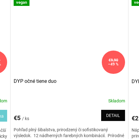
vegan
ve
0
€9,90
%
–49 %
DYP očné tiene duo
DYP
adom
Skladom
DETAIL
ka
€5
€
/ ks
Pohľad plný šibalstva, prirodzený či sofistikovaný
Náp
čší
výsledok. 12 nádherných farebných kombinácií. Prírodné
pri
icky