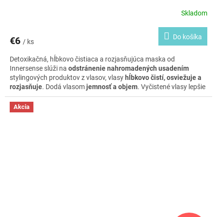
Skladom
Do košíka
€6
/ ks
Detoxikačná, hĺbkovo čistiaca a rozjasňujúca maska od
Innersense slúži na
odstránenie nahromadených usadením
stylingových produktov z vlasov, vlasy
hĺbkovo čistí, osviežuje a
rozjasňuje
. Dodá vlasom
jemnosť a objem
. Vyčistené vlasy lepšie
dokážu absorbovať výživné látky dodávané v ostatných
produktoch. Vhodná pre všetky typy vlasov. Nádherná netypická
Akcia
kombinácia
vône šalvie a vanilky
osvieži aj vaše zmysly.