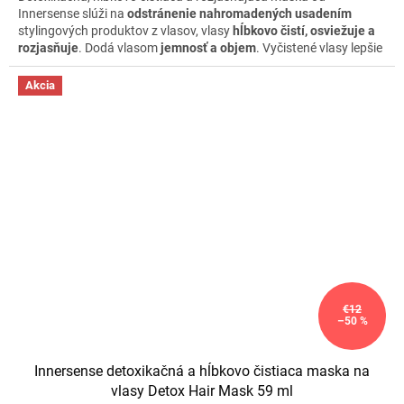
Innersense slúži na
odstránenie nahromadených usadením
stylingových produktov z vlasov, vlasy
hĺbkovo čistí, osviežuje a
rozjasňuje
. Dodá vlasom
jemnosť a objem
. Vyčistené vlasy lepšie
dokážu absorbovať výživné látky dodávané v ostatných
produktoch. Vhodná pre všetky typy vlasov. Nádherná netypická
Akcia
kombinácia
vône šalvie a vanilky
osvieži aj vaše zmysly.
€12
–50 %
Innersense detoxikačná a hĺbkovo čistiaca maska na
vlasy Detox Hair Mask 59 ml