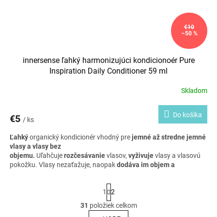
€10
–50 %
innersense ľahký harmonizujúci kondicionoér Pure
Inspiration Daily Conditioner 59 ml
Skladom
Do košíka
€5
/ ks
Ľahký
organický kondicionér vhodný pre
jemné až stredne jemné
vlasy a vlasy bez
objemu.
Uľahčuje
rozčesávanie
vlasov,
vyživuje
vlasy a vlasovú
pokožku. Vlasy nezaťažuje, naopak
dodáva im objem a
vzdušnosť.
Certifikovaný organický olej z kvetov pomaranča a
aloe vera
posilňuje korienky
a olej z avokáda dodáva
S
1
2
vlasom
lesk.
Malé praktické balenie vhodné na cestovanie alebo
t
na vyskúšanie produktu.
r
31
položiek celkom
O
á