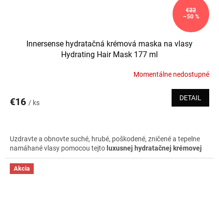
€32
–50 %
Innersense hydratačná krémová maska na vlasy
Hydrating Hair Mask 177 ml
Momentálne nedostupné
DETAIL
€16
/ ks
Uzdravte a obnovte suché, hrubé, poškodené, zničené a tepelne
namáhané vlasy pomocou tejto
luxusnej hydratačnej krémovej
masky
. Je vytvorená z kvalitných organických surovín. Je priam
zázrakom a pohladením pre dehydrované vlasy
. Má hutnejšiu
Akcia
konzistenciu, dobre k vlasom priĺne a dokonale ich vyživí.