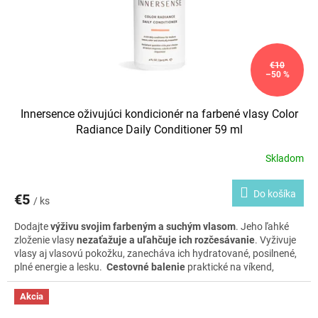
€10
–50 %
Innersence oživujúci kondicionér na farbené vlasy Color
Radiance Daily Conditioner 59 ml
Skladom
Do košíka
€5
/ ks
Dodajte
výživu svojim farbeným a suchým vlasom
. Jeho ľahké
zloženie vlasy
nezaťažuje a uľahčuje ich rozčesávanie
. Vyživuje
vlasy aj vlasovú pokožku, zanecháva ich hydratované, posilnené,
plné energie a lesku.
Cestovné balenie
praktické na víkend,
cestovanie alebo na vyskúšanie produktu.
Akcia