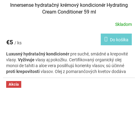
Innersense hydratačný krémový kondicionér Hydrating
Cream Conditioner 59 ml
Skladom
Do košíka
€5
/ ks
Luxusný hydratačný kondicionér
pre suché, smädné a krepovité
vlasy.
Vyživuje
vlasy aj pokožku. Certifikovaný organický olej
monoi de tahiti a aloe vera posilňujú korienky vlasov, sú účinné
proti krepovitosti
vlasov. Olej z pomarančových kvetov dodáva
vlasom
krásny lesk.
Akcia