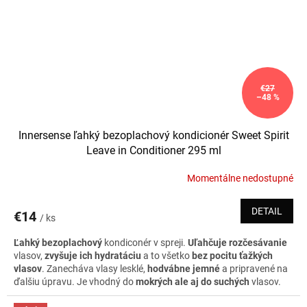
€27
–48 %
Innersense ľahký bezoplachový kondicionér Sweet Spirit
Leave in Conditioner 295 ml
Momentálne nedostupné
DETAIL
€14
/ ks
Ľahký bezoplachový
kondiconér v spreji.
Uľahčuje rozčesávanie
vlasov,
zvyšuje ich hydratáciu
a to všetko
bez pocitu ťažkých
vlasov
. Zanecháva vlasy lesklé,
hodvábne jemné
a pripravené na
ďalšiu úpravu. Je vhodný do
mokrých ale aj do suchých
vlasov.
Obsahuje zvláčňujúce oleje, voňavé bylinky, kvetové esencie a