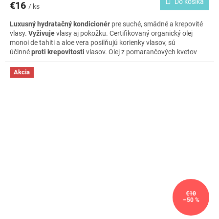
Do košíka
€16
/ ks
Luxusný hydratačný kondicionér
pre suché, smädné a krepovité
vlasy.
Vyživuje
vlasy aj pokožku. Certifikovaný organický olej
monoi de tahiti a aloe vera posilňujú korienky vlasov, sú
účinné
proti krepovitosti
vlasov. Olej z pomarančových kvetov
dodáva vlasom
krásny lesk.
Akcia
€10
–50 %