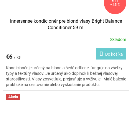
€11
–45 %
Innersense kondicionér pre blond vlasy Bright Balance
Conditioner 59 ml
Skladom
Do košíka
€6
/ ks
Kondicionér je určený na blond a šedé odtiene, funguje na všetky
typy a textúry vlasov. Je určený ako doplnok k bežnej vlasovej
starostlivosti. Vlasy zosvetľuje, prejasňuje a vyživuje. Malé balenie
praktické na cestovanie alebo vyskúšanie produktu.
Akcia