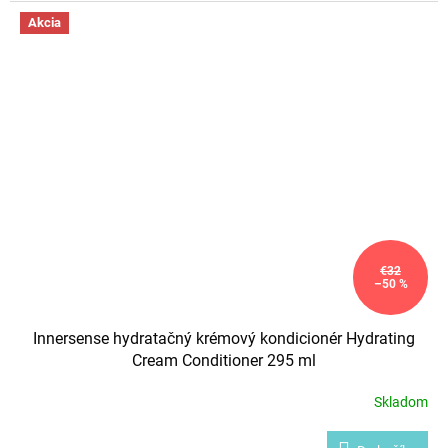
zázrakom a pohladením pre dehydrované vlasy
. Má hutnejšiu
Akcia
konzistenciu, dobre k vlasom priĺne a dokonale ich vyživí.
€32
–50 %
Innersense hydratačný krémový kondicionér Hydrating
Cream Conditioner 295 ml
Skladom