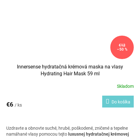
€12
–50 %
Innersense hydratačná krémová maska na vlasy
Hydrating Hair Mask 59 ml
Skladom
Do košíka
€6
/ ks
Uzdravte a obnovte suché, hrubé, poškodené, zničené a tepelne
namáhané vlasy pomocou tejto
luxusnej hydratačnej krémovej
masky
. Je vytvorená z kvalitných organických surovín. Je priam