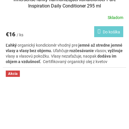
Inspiration Daily Conditioner 295 ml
Skladom
Do košíka
€16
/ ks
Ľahký
organický kondicionér vhodný pre
jemné až stredne jemné
vlasy a vlasy bez objemu.
Uľahčuje
rozčesávanie
vlasov,
vyživuje
vlasy a vlasovú pokožku. Vlasy nezaťažuje, naopak
dodáva im
objem a vzdušnosť.
Certifikovaný organický olej z kvetov
pomaranča a aloe vera
posilňuje korienky
a olej z avokáda
dodáva vlasom
lesk.
Akcia