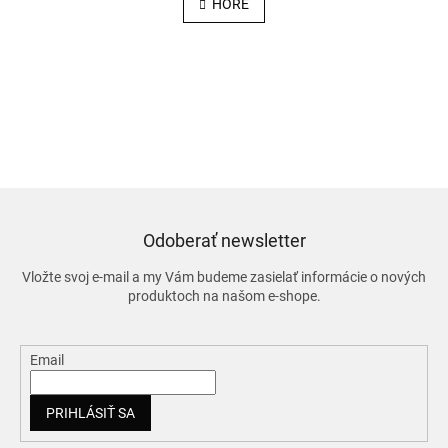
v
HORE
n
l
k
o
á
v
d
a
a
n
c
i
i
e
e
p
r
v
k
y
Odoberať newsletter
v
ý
Vložte svoj e-mail a my Vám budeme zasielať informácie o nových
p
produktoch na našom e-shope.
i
s
u
Email
PRIHLÁSIŤ SA