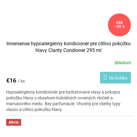
€32
–50 %
Innersense hypoalergénny kondicionér pre citlivú pokožku
hlavy Clarity Condioner 295 ml
Skladom
Do košíka
€16
/ ks
Hypoalergénny kondicionér pre hydratované vlasy a pokojnú
pokožku hlavy s obsahom koloidných ovsených vločiek a
manukového medu. Bez parfumácie. Vhodný pre všetky typy
vlasov a citlivú pokožku hlavy.
Akcia