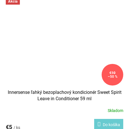
organický certifikovaný med pre zachovanie plnosti vlasov.
Akcia
€10
–50 %
Innersense ľahký bezoplachový kondicionér Sweet Spirit
Leave in Conditioner 59 ml
Skladom
Do košíka
€5
/ ks