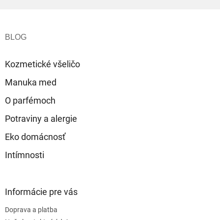
Z
á
p
ä
t
Kozmetické všeličo
i
e
Manuka med
O parfémoch
Potraviny a alergie
Eko domácnosť
Intímnosti
Informácie pre vás
Doprava a platba