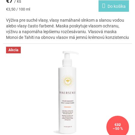
€7
/ ks
Do košíka
Jednotková
€3,50 / 100 ml
cena:
Výživa pre suché vlasy, vlasy namáhané slnkom a slanou vodou
alebo vlasy často farbené. Maska poskytuje vlasom ochranu,
výživu a napomáha lepšiemu rozčesávaniu. Vlasová maska
Monoi de Tahiti na obnovu vlasov má jemnú krémovú konzistenciu
a je plná koncentrovaných látok, ktoré vlasy hĺbkovo zaceľujú,
regenerujú, dodávajú im lesk a vitalitu.
Akcia
€32
–50 %