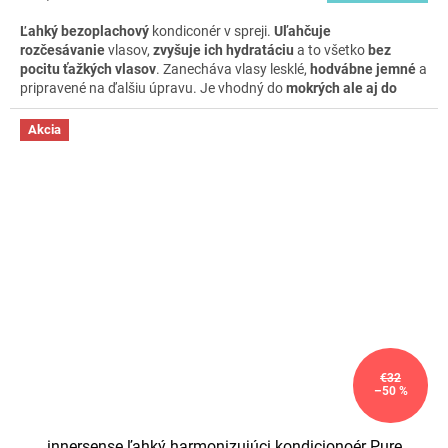
Ľahký bezoplachový
kondiconér v spreji.
Uľahčuje
rozčesávanie
vlasov,
zvyšuje ich hydratáciu
a to všetko
bez
pocitu ťažkých vlasov
. Zanecháva vlasy lesklé,
hodvábne jemné
a
pripravené na ďalšiu úpravu. Je vhodný do
mokrých ale aj do
suchých
vlasov. Obsahuje zvláčňujúce oleje, voňavé bylinky,
kvetové esencie a organický certifikovaný med pre zachovanie
Akcia
plnosti vlasov.
Malé praktické balenie vhodné
na cestovanie
alebo na oboznámenie sa s produktom.
€32
–50 %
innersense ľahký harmonizujúci kondicionoér Pure