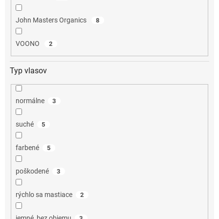
John Masters Organics
8
VOONO
2
Typ vlasov
normálne
3
suché
5
farbené
5
poškodené
3
rýchlo sa mastiace
2
jemné, bez objemu
3