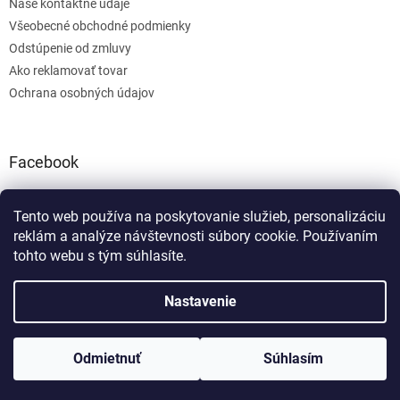
Naše kontaktné údaje
Všeobecné obchodné podmienky
Odstúpenie od zmluvy
Ako reklamovať tovar
Ochrana osobných údajov
Facebook
Tento web používa na poskytovanie služieb, personalizáciu
reklám a analýze návštevnosti súbory cookie. Používaním
tohto webu s tým súhlasíte.
Vytvoril Shoptet
Nastavenie
Copyright 2026
bonumos
. Všetky práva vyhradené.
Odmietnuť
Súhlasím
S
1
2
t