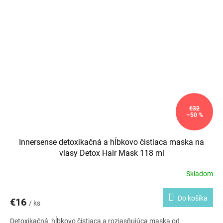
€32
–50 %
Innersense detoxikačná a hĺbkovo čistiaca maska na
vlasy Detox Hair Mask 118 ml
Skladom
Do košíka
€16
/ ks
Detoxikačná, hĺbkovo čistiaca a rozjasňujúca maska od