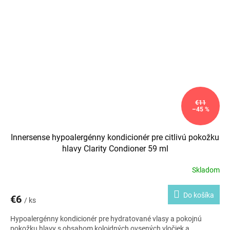
€11
–45 %
Innersense hypoalergénny kondicionér pre citlivú pokožku
hlavy Clarity Condioner 59 ml
Skladom
Do košíka
€6
/ ks
Hypoalergénny kondicionér pre hydratované vlasy a pokojnú
pokožku hlavy s obsahom koloidných ovsených vločiek a