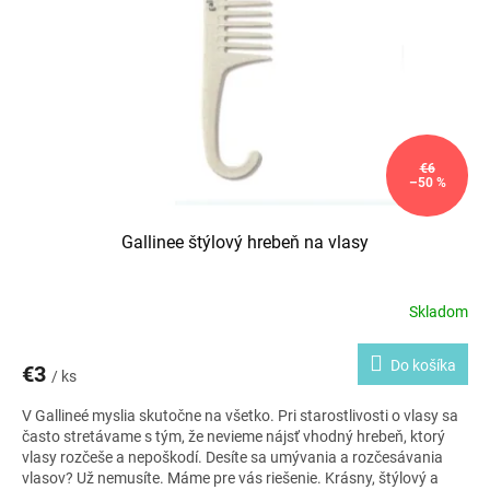
p
r
o
d
u
k
t
o
€6
–50 %
v
Gallinee štýlový hrebeň na vlasy
Skladom
Do košíka
€3
/ ks
V Gallineé myslia skutočne na všetko. Pri starostlivosti o vlasy sa
často stretávame s tým, že nevieme nájsť vhodný hrebeň, ktorý
vlasy rozčeše a nepoškodí. Desíte sa umývania a rozčesávania
vlasov? Už nemusíte. Máme pre vás riešenie. Krásny, štýlový a