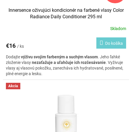
Innersence oživujúci kondicionér na farbené vlasy Color
Radiance Daily Conditioner 295 ml
Skladom
Do košíka
€16
/ ks
Dodajte
výživu svojim farbeným a suchým vlasom
. Jeho ľahké
zloženie vlasy
nezaťažuje a uľahčuje ich rozčesávanie
. Vyživuje
vlasy aj vlasovú pokožku, zanecháva ich hydratované, posilnené,
plné energie a lesku.
Akcia