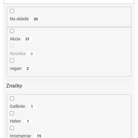
d
u
k
Na sklade
26
t
o
v
Akcia
31
Novinka
0
vegan
2
Značky
Gallinée
1
Helan
1
Innersense
19