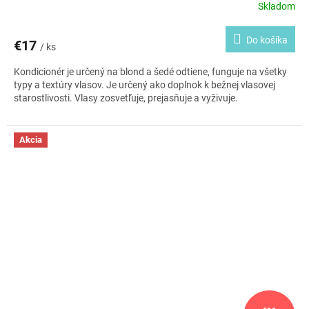
Skladom
Do košíka
€17
/ ks
Kondicionér je určený na blond a šedé odtiene, funguje na všetky
typy a textúry vlasov. Je určený ako doplnok k bežnej vlasovej
starostlivosti. Vlasy zosvetľuje, prejasňuje a vyživuje.
Akcia