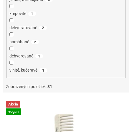
krepovité
1
dehydratované
2
namáhané
2
dehydrované
1
vlnité, kučeravé
1
Zobrazených položiek:
31
V
Akcia
ý
vegan
p
i
s