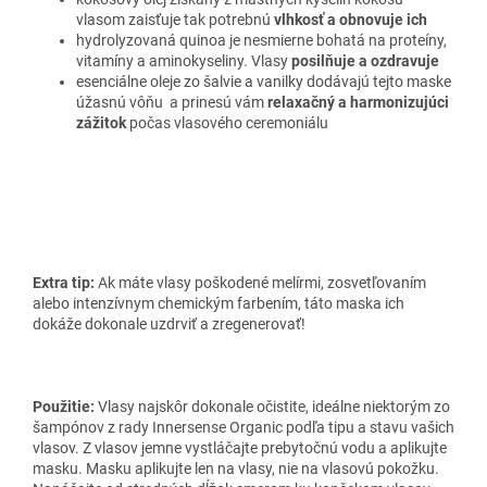
vlasom zaisťuje tak potrebnú
vlhkosť a obnovuje ich
hydrolyzovaná quinoa je nesmierne bohatá na proteíny,
vitamíny a aminokyseliny. Vlasy
posilňuje a ozdravuje
esenciálne oleje zo šalvie a vanilky dodávajú tejto maske
úžasnú vôňu a prinesú vám
relaxačný a harmonizujúci
zážitok
počas vlasového ceremoniálu
Extra tip:
Ak máte vlasy poškodené melírmi, zosvetľovaním
alebo intenzívnym chemickým farbením, táto maska ich
dokáže dokonale uzdrviť a zregenerovať!
Použitie:
Vlasy najskôr dokonale očistite, ideálne niektorým zo
šampónov z rady Innersense Organic podľa tipu a stavu vašich
vlasov. Z vlasov jemne vystláčajte prebytočnú vodu a aplikujte
masku. Masku aplikujte len na vlasy, nie na vlasovú pokožku.