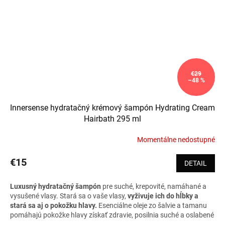
€29
–48 %
Innersense hydratačný krémový šampón Hydrating Cream
Hairbath 295 ml
Momentálne nedostupné
€15
DETAIL
Luxusný hydratačný šampón
pre suché, krepovité, namáhané a
vysušené vlasy. Stará sa o vaše vlasy,
vyživuje ich do hĺbky a
stará sa aj o pokožku hlavy.
Esenciálne oleje zo šalvie a tamanu
pomáhajú pokožke hlavy získať zdravie, posilnia suché a oslabené
vlasy.