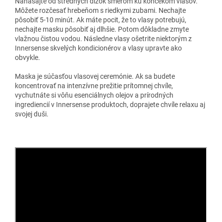
Nanášajte od stredných dĺžok smerom ku končekom vlasov.
Môžete rozčesať hrebeňom s riedkymi zubami. Nechajte
pôsobiť 5-10 minút. Ak máte pocit, že to vlasy potrebujú,
nechajte masku pôsobiť aj dlhšie. Potom dôkladne zmyte
vlažnou čistou vodou. Následne vlasy ošetrite niektorým z
Innersense skvelých kondicionérov a vlasy upravte ako
obvykle.
Maska je súčasťou vlasovej ceremónie. Ak sa budete
koncentrovať na intenzívne prežitie prítomnej chvíle,
vychutnáte si vôňu esenciálnych olejov a prírodných
ingrediencií v Innersense produktoch, doprajete chvíle relaxu aj
svojej duši.