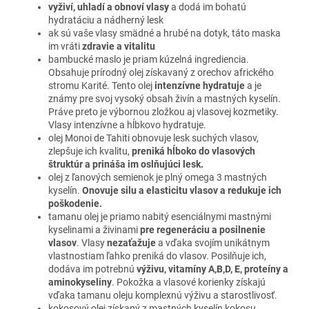
vyživí, uhladí a obnoví vlasy
a dodá im bohatú
hydratáciu a nádherný lesk
ak sú vaše vlasy smädné a hrubé na dotyk, táto maska
im vráti
zdravie a vitalitu
bambucké maslo je priam kúzelná ingrediencia.
Obsahuje prírodný olej získavaný z orechov afrického
stromu Karité. Tento olej
intenzívne hydratuje
a je
známy pre svoj vysoký obsah živín a mastných kyselín.
Práve preto je výbornou zložkou aj vlasovej kozmetiky.
Vlasy intenzívne a hĺbkovo hydratuje.
olej Monoi de Tahiti obnovuje lesk suchých vlasov,
zlepšuje ich kvalitu,
preniká hĺboko do vlasových
štruktúr a prináša im oslňujúci lesk.
olej z ľanových semienok je plný omega 3 mastných
kyselín.
Onovuje silu a elasticitu vlasov a redukuje ich
poškodenie.
tamanu olej je priamo nabitý esenciálnymi mastnými
kyselinami a živinami
pre regeneráciu a posilnenie
vlasov
. Vlasy
nezaťažuje
a vďaka svojím unikátnym
vlastnostiam ľahko preniká do vlasov. Posilňuje ich,
dodáva im potrebnú
výživu, vitamíny A,B,D, E, proteíny a
aminokyseliny
. Pokožka a vlasové korienky získajú
vďaka tamanu oleju komplexnú výživu a starostlivosť.
kokosový olej získaný z mastných kyselín kokosu