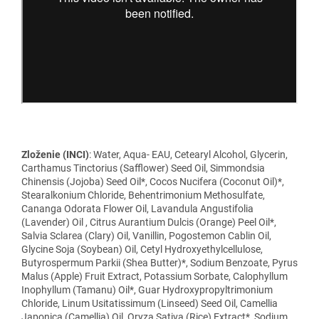
Zloženie (INCI)
: Water, Aqua- EAU, Cetearyl Alcohol, Glycerin,
Carthamus Tinctorius (Safflower) Seed Oil, Simmondsia
Chinensis (Jojoba) Seed Oil*, Cocos Nucifera (Coconut Oil)*,
Stearalkonium Chloride, Behentrimonium Methosulfate,
Cananga Odorata Flower Oil, Lavandula Angustifolia
(Lavender) Oil , Citrus Aurantium Dulcis (Orange) Peel Oil*,
Salvia Sclarea (Clary) Oil, Vanillin, Pogostemon Cablin Oil,
Glycine Soja (Soybean) Oil, Cetyl Hydroxyethylcellulose,
Butyrospermum Parkii (Shea Butter)*, Sodium Benzoate, Pyrus
Malus (Apple) Fruit Extract, Potassium Sorbate, Calophyllum
Inophyllum (Tamanu) Oil*, Guar Hydroxypropyltrimonium
Chloride, Linum Usitatissimum (Linseed) Seed Oil, Camellia
Japonica (Camellia) Oil, Oryza Sativa (Rice) Extract*, Sodium