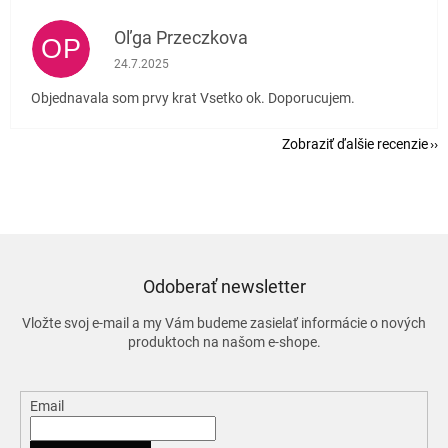
Oľga Przeczkova
OP
Hodnotenie obchodu je 5 z 5 hviezdičiek.
24.7.2025
Objednavala som prvy krat Vsetko ok. Doporucujem.
Zobraziť ďalšie recenzie
Odoberať newsletter
Vložte svoj e-mail a my Vám budeme zasielať informácie o nových
produktoch na našom e-shope.
Email