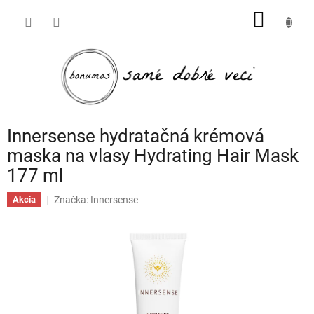
Prejsť
NÁKU
na
obsah
KOŠÍK
Innersense hydratačná krémová
maska na vlasy Hydrating Hair Mask
177 ml
Značka:
Innersense
Akcia