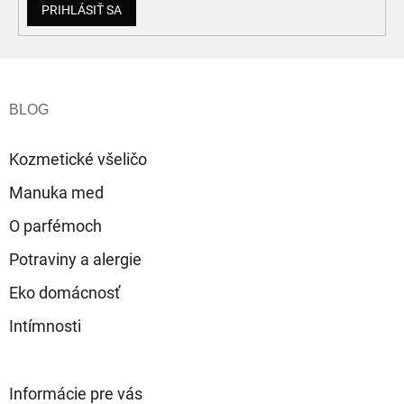
PRIHLÁSIŤ SA
Z
á
p
ä
t
Kozmetické všeličo
i
e
Manuka med
O parfémoch
Potraviny a alergie
Eko domácnosť
Intímnosti
Informácie pre vás