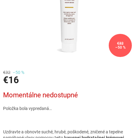
€32
–50 %
€32
–50 %
€16
Jednotková
Momentálne nedostupné
cena:
Položka bola vypredaná…
Uzdravte a obnovte suché, hrubé, poškodené, zničené a tepelne
namáhané vlasy pomocou tejto
luxusnej hydratačnej krémovej