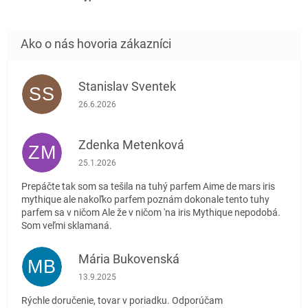
Stanislav Sventek
SS
Hodnotenie obchodu je 5 z 5 hviezdičiek.
26.6.2026
Zdenka Metenková
ZM
Hodnotenie obchodu je 1 z 5 hviezdičiek.
25.1.2026
Prepáčte tak som sa tešila na tuhý parfem Aime de mars iris
mythique ale nakoľko parfem poznám dokonale tento tuhy
parfem sa v ničom Ale že v ničom 'na iris Mythique nepodobá.
Som veľmi sklamaná.
Mária Bukovenská
MB
Hodnotenie obchodu je 5 z 5 hviezdičiek.
13.9.2025
Rýchle doručenie, tovar v poriadku. Odporúčam