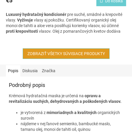
€5
Do košíka
Luxusný hydratačný kondicionér
pre suché, smädné a krepovité
vlasy.
Vyživuje
vlasy aj pokožku. Certifikovaný organický olej
monoi de tahiti a aloe vera posilňujú korienky vlasov, sú účinné
proti krepovitosti
vlasov. Olej z pomarančových kvetov dodáva
vlasom
krásny lesk.
ZOBRAZIŤ VŠETKY SÚVISIACE PRODUKTY
Popis
Diskusia
Značka
Podrobný popis
Krémová hydratačná maska je určená na
opravu a
revitalizáciu suchých, dehydrovaných a poškodených vlasov.
je vytvorená z
mimoriadnych a kvalitných
organických
surovín
nájdeme v nej ľanové semienko, bambucké maslo,
tamanu olej, monoi de tahiti oil, quinou