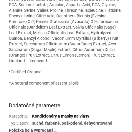
PCA, Sodium Lactate, Arginine, Aspartic Acid, PCA, Glycine,
Alanine, Serine, Valine, Proline, Threonine, Isoleucine, Histidine,
Phenylalanine, Citric Acid, Oenothera Biennis (Evening
Primrose) Oil*, Persea Gratissima (Avocado) Oil*, Taraxacum
Officinale (Dandelion) Leaf Extract, Salvia Officinalis (Sage)
Leaf Extract, Melissa Officinalis Leaf Extract, Hydrolyzed
Quinoa, Benzyl Alcohol, Vacciniumm Myrtillus (Bilberry) Fruit
Extract, Saccharum Officinarum (Sugar Cane) Extract, Acer
Saccharum (Sugar Maple) Extract, Citrus Aurantium Dulcis
(Orange) Fruit Extract, Citrus Limon (Lemon) Fruit Extract,
Linalool†, Limonene†.
*Certified Organic
†A natural component of essential oils
Dodatočné parametre
Kategória
:
Kondicionéry a masky na vlasy
Typ vlasov
:
suché, farbené, poškodené, dehydratované
Položka bola vypredaná…