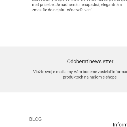
mať pri sebe. Je nádherná, nenápadná, elegantná a
zmestíte do nej skutočne veľa vecí.
Odoberať newsletter
Vložte svoj e-mail a my Vám budeme zasielať informá
produktoch na našom e-shope.
Z
á
p
ä
t
Inform
i