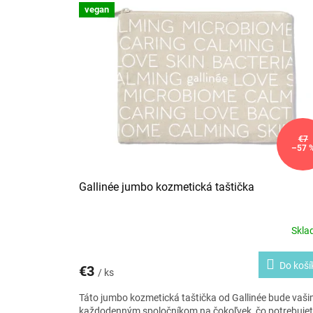
i
vegan
p
e
i
p
s
r
p
o
r
d
o
u
d
k
u
t
k
o
€7
–57 
t
v
o
v
Gallinée jumbo kozmetická taštička
Skl
Do koší
€3
/ ks
Táto jumbo kozmetická taštička od Gallinée bude vaš
každodenným spoločníkom na čokoľvek, čo potrebuje