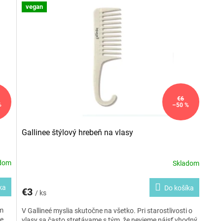
vegan
€6
%
–50 %
Gallinee štýlový hrebeň na vlasy
adom
Skladom
ka
Do košíka
€3
/ ks
im
V Gallineé myslia skutočne na všetko. Pri starostlivosti o
te
vlasy sa často stretávame s tým, že nevieme nájsť vhodný