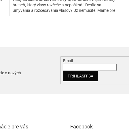
hrebeň, ktorý vlasy rozčeše a nepoškodí. Desíte sa
umývania a rozčesávania vlasov? Už nemusíte. Máme pre
vás riešenie. Krásny, štýlový a praktický hrebeň.
O
v
l
á
d
a
c
Email
i
e
p
cie o nových
PRIHLÁSIŤ SA
r
v
k
y
v
ý
p
i
s
ácie pre vás
Facebook
u