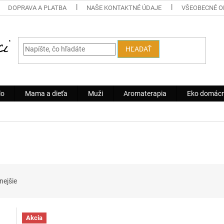
DOPRAVA A PLATBA
NAŠE KONTAKTNÉ ÚDAJE
VŠEOBECNÉ 
HĽADAŤ
lo
Mama a dieťa
Muži
Aromaterapia
Eko domác
nejšie
Akcia