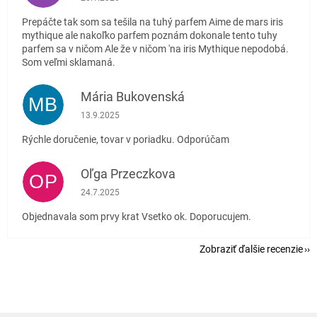
Prepáčte tak som sa tešila na tuhý parfem Aime de mars iris
mythique ale nakoľko parfem poznám dokonale tento tuhy
parfem sa v ničom Ale že v ničom 'na iris Mythique nepodobá.
Som veľmi sklamaná.
Mária Bukovenská
MB
Hodnotenie obchodu je 5 z 5 hviezdičiek.
13.9.2025
Rýchle doručenie, tovar v poriadku. Odporúčam
Oľga Przeczkova
OP
Hodnotenie obchodu je 5 z 5 hviezdičiek.
24.7.2025
Objednavala som prvy krat Vsetko ok. Doporucujem.
Zobraziť ďalšie recenzie