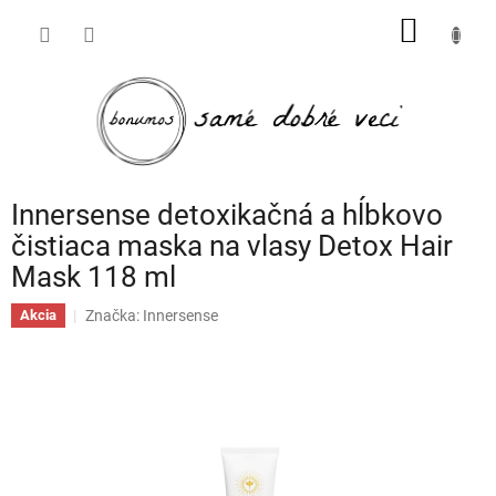
Prejsť
NÁKU
na
obsah
KOŠÍK
Innersense detoxikačná a hĺbkovo
čistiaca maska na vlasy Detox Hair
Mask 118 ml
Značka:
Innersense
Akcia