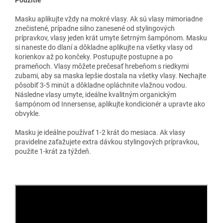
Použitie
Masku aplikujte vždy na mokré vlasy. Ak sú vlasy mimoriadne
znečistené, prípadne silno zanesené od stylingových
prípravkov, vlasy jeden krát umyte šetrným šampónom. Masku
si naneste do dlaní a dôkladne aplikujte na všetky vlasy od
korienkov až po končeky. Postupujte postupne a po
prameňoch. Vlasy môžete prečesať hrebeňom s riedkymi
zubami, aby sa maska lepšie dostala na všetky vlasy. Nechajte
pôsobiť 3-5 minút a dôkladne opláchnite vlažnou vodou.
Následne vlasy umyte, ideálne kvalitným organickým
šampónom od Innersense, aplikujte kondicionér a upravte ako
obvykle.
Masku je ideálne používať 1-2 krát do mesiaca. Ak vlasy
pravidelne zaťažujete extra dávkou stylingových prípravkou,
použite 1-krát za týždeň.