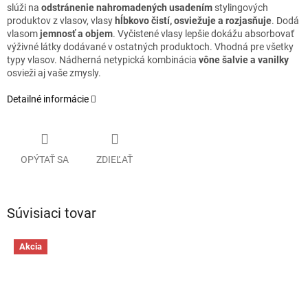
slúži na
odstránenie nahromadených usadením
stylingových
produktov z vlasov, vlasy
hĺbkovo čistí, osviežuje a rozjasňuje
. Dodá
vlasom
jemnosť a objem
. Vyčistené vlasy lepšie dokážu absorbovať
výživné látky dodávané v ostatných produktoch. Vhodná pre všetky
typy vlasov. Nádherná netypická kombinácia
vône šalvie a vanilky
osvieži aj vaše zmysly.
Detailné informácie
OPÝTAŤ SA
ZDIEĽAŤ
Súvisiaci tovar
Akcia