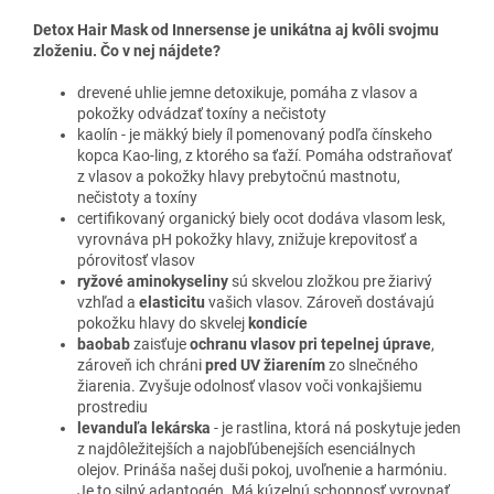
Detox Hair Mask od Innersense je unikátna aj kvôli svojmu
zloženiu. Čo v nej nájdete?
drevené uhlie jemne detoxikuje, pomáha z vlasov a
pokožky odvádzať toxíny a nečistoty
kaolín - je mäkký biely íl pomenovaný podľa čínskeho
kopca Kao-ling, z ktorého sa ťaží. Pomáha odstraňovať
z vlasov a pokožky hlavy prebytočnú mastnotu,
nečistoty a toxíny
certifikovaný organický biely ocot dodáva vlasom lesk,
vyrovnáva pH pokožky hlavy, znižuje krepovitosť a
pórovitosť vlasov
ryžové aminokyseliny
sú skvelou zložkou pre žiarivý
vzhľad a
elasticitu
vašich vlasov. Zároveň dostávajú
pokožku hlavy do skvelej
kondicíe
baobab
zaisťuje
ochranu vlasov pri tepelnej úprave
,
zároveň ich chráni
pred UV žiarením
zo slnečného
žiarenia. Zvyšuje odolnosť vlasov voči vonkajšiemu
prostrediu
levanduľa lekárska
-
je rastlina, ktorá ná poskytuje jeden
z najdôležitejších a najobľúbenejších esenciálnych
olejov. Prináša našej duši pokoj, uvoľnenie a harmóniu.
Je to silný adaptogén. Má kúzelnú schopnosť vyrovnať