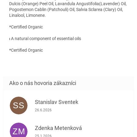
Dulcis (Orange) Peel Oil, Lavandula Angustifolia(Lavender) Oil,
Pogostemon Cablin (Patchouli) Oil, Salvia Sclarea (Clary) Oil,
Linalool, Limonene.
*Certified Organic
ᵻ A natural component of essential oils
*Certified Organic
Stanislav Sventek
SS
Hodnotenie obchodu je 5 z 5 hviezdičiek.
26.6.2026
Zdenka Metenková
ZM
Hodnotenie obchodu je 1 z 5 hviezdičiek.
25.1.2026