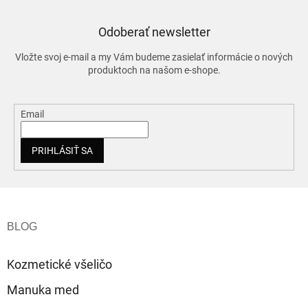
Odoberať newsletter
Vložte svoj e-mail a my Vám budeme zasielať informácie o nových
produktoch na našom e-shope.
Email
PRIHLÁSIŤ SA
Z
á
p
ä
t
Kozmetické všeličo
i
e
Manuka med