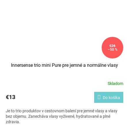
€26
–50 %
Innersense trio mini Pure pre jemné a normálne vlasy
Skladom
€13
Do košíka
Je to trio produktov v cestovnom balení pre jemné vlasy a vlasy
bez objemu. Zanecháva vlasy vyživené, hydratované a plné
zdravia.