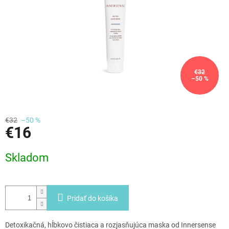
€32
–50 %
€32
–50 %
€16
Jednotková
Skladom
cena:
Pridať do košíka
Detoxikačná, hĺbkovo čistiaca a rozjasňujúca maska od Innersense