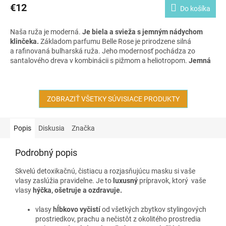
€12
Do košíka
Naša ruža je moderná.
Je biela a svieža s jemným nádychom
klinčeka.
Základom parfumu Belle Rose je prirodzene silná
a rafinovaná bulharská ruža. Jeho modernosť pochádza zo
santalového dreva v kombinácii s pižmom a heliotropom.
Jemná
a decentná
vôňa damašskej bulharskej ruže doplnená o
bergamot, vanilku a heliotrop.
Nežná a ženská
vôňa. Tuhý
parfémy so
100% prírodným zložením, bez alkoholu.
Parfém,
ktorý je zároveň
ZOBRAZIŤ VŠETKY SÚVISIACE PRODUKTY
výživnou kúrou pre pokožku
. Je skvelý na cesty
alebo do kabelky. Budete ho mať
vždy so sebou.
Popis
Diskusia
Značka
Podrobný popis
Skvelú detoxikačnú, čistiacu a rozjasňujúcu masku si vaše
vlasy zaslúžia pravidelne. Je to
luxusný
prípravok, ktorý vaše
vlasy
hýčka, ošetruje a ozdravuje.
vlasy
hĺbkovo vyčistí
od všetkých zbytkov stylingových
prostriedkov, prachu a nečistôt z okolitého prostredia