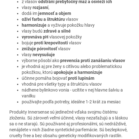
z vlasov
odstráni prebytočný maz a osvieži ich
vlasy
rozjasní
,
dodá im
jemnosť a objem
oživí farbu a štruktúru
vlasov
harmonizuje
a vyživuje pokožku hlavy
vlasy budú
zdravé a silné
vyrovnáva pH
vlasovej pokožky
bojuje
proti krepovitosti
vlasov
znižuje pórovitosť
vlasov
vlasy
nevysušuje
výborne pôsobí ako
prevencia proti zanášaniu vlasov
je vhodná aj pre ženy s citlivou alebo problematickou
pokožkou, ktorú
upokojuje a harmonizuje
účinne pomáha bojovať
proti lupinám
vhodná pre všetky typy a štruktúru vlasov
nádhene bylinkovo vonia - ucítite v nej hlavne šalviu a
vanilku
používajte podľa potreby, ideálne 1-2 krát za mesiac
Produkty Innersense sú jedinečné vďaka svojmu čistému
zloženiu. Sú zároveň veľmi účinné, vlasy nezaťažujú a s láskou
sa o ne starajú. Sú používané aj profesionálmi, sú nedráždivé,
nenájdete v nich žiadne syntetické parfemácie. Sú bezlepkové,
cruelty free a bez obsahu geneticky modifikovaných rastlín.