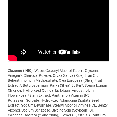
Zloženie (INIC):
Water, Cetearyl Alcohol, Kaolin, Glycerin,
Vinegar*, Charcoal Powder, Oryza Sativa (Rice) Bran Oil,
Behentrimonium Methosulfate, Olea Europaea (Olive) Fruit
Extract*, Butyrospermum Parkii (Shea) Butter*, Stearalkonium
Chloride, Hydrolyzed Quinoa, Epilobium Angustifolum
Flower/Leaf/Stem Extract, Panthenol (Vitamin B-5),
Potassium Sorbate, Hydrolyzed Adansonia Digitata Seed
Extract, Sodium Levulinate, Stearyl Alcohol, Amine HCL, Benzyl
Alcohol, Sodium Benzoate, Glycine Soja (Soybean) Oil,
Cananga Odorata (Ylang Ylang) Flower Oil, Citrus Aurantium