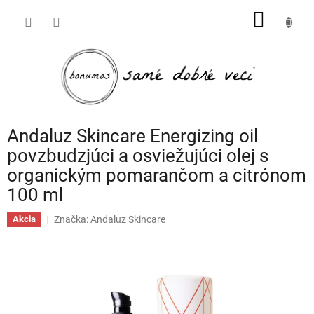
Prejsť
NÁKU
na
obsah
KOŠÍK
Andaluz Skincare Energizing oil
povzbudzjúci a osviežujúci olej s
organickým pomarančom a citrónom
100 ml
Značka:
Andaluz Skincare
Akcia