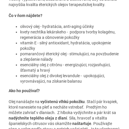
najvyššia kvalita éterických olejov terapeutickej kvality.
Čo v ňom nájdete?
olivový olej - hydratácia, anti-aging účinky
kvety nechtíka lekárskeho - podpora tvorby kolagénu,
regenerácia a obnovenie pokožky
vitamín E - silný antioxidant, hydratácia, upokojenie
pokožky
pomarančový éterický olej - stimulujúci, na povzbudenie
a zlepšenie nálady
esenciálny olej z citrónu - energizujúci, rozjasňujúci,
šťavnatý a hravý
esenciálny olej z divokej levandule - upokojujúci,
vyrovnávajúci, na získanie balansu
Ako ho používať?
Olej nanášajte na
vyčistenú vlhkú pokožku
. Stačí pár kvapiek,
ktoré nanesiete na pleť a necháte vstrebať. Predtým ho
môžete zahriať v dlaniach. Z hlboka vydýchnite a pár krát sa
nadýchnite teplého oleja z dlaní
. Sila, hravosť a vitalita
španielskych citrusov vás okamžite
naštartuje
. Používajte