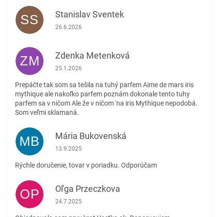
Stanislav Sventek
SS
Hodnotenie obchodu je 5 z 5 hviezdičiek.
26.6.2026
Zdenka Metenková
ZM
Hodnotenie obchodu je 1 z 5 hviezdičiek.
25.1.2026
Prepáčte tak som sa tešila na tuhý parfem Aime de mars iris
mythique ale nakoľko parfem poznám dokonale tento tuhy
parfem sa v ničom Ale že v ničom 'na iris Mythique nepodobá.
Som veľmi sklamaná.
Mária Bukovenská
MB
Hodnotenie obchodu je 5 z 5 hviezdičiek.
13.9.2025
Rýchle doručenie, tovar v poriadku. Odporúčam
Oľga Przeczkova
OP
Hodnotenie obchodu je 5 z 5 hviezdičiek.
24.7.2025