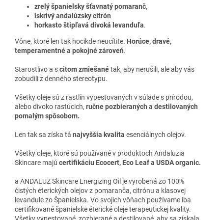
zrelý španielsky šťavnatý pomaranč,
iskrivý andalúzsky citrón
horkasto štipľavá divoká levanduľa
.
Vône, ktoré len tak hocikde neucítite.
Horúce, dravé,
temperamentné a pokojné zároveň
.
Starostlivo a s
citom zmiešané
tak, aby nerušili, ale aby vás
zobudili z denného stereotypu.
Všetky oleje sú z rastlín vypestovaných v súlade s prírodou,
alebo divoko rastúcich,
ručne pozbieraných a destilovaných
pomalým spôsobom.
Len tak sa získa tá
najvyššia kvalita
esenciálnych olejov.
Všetky oleje, ktoré sú používané v produktoch Andaluzia
Skincare majú
certifikáciu Ecocert, Eco Leaf a USDA organic.
a ANDALUZ Skincare Energizing Oil je vyrobená zo 100%
čistých éterických olejov z pomaranča, citrónu a klasovej
levandule zo Španielska. Vo svojich vôňach používame iba
certifikované španielske éterické oleje terapeutickej kvality.
Všetky vypestované, zozbierané a destilované, aby sa získala