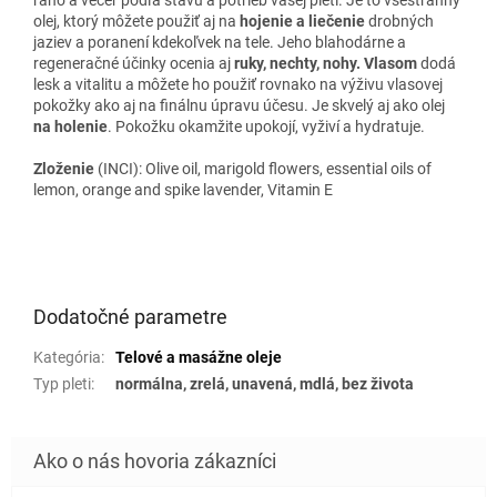
ráno a večer podľa stavu a potrieb vašej pleti. Je to všestranný
olej, ktorý môžete použiť aj na
hojenie a liečenie
drobných
jaziev a poranení kdekoľvek na tele. Jeho blahodárne a
regeneračné účinky ocenia aj
ruky, nechty, nohy. Vlasom
dodá
lesk a vitalitu a môžete ho použiť rovnako na výživu vlasovej
pokožky ako aj na finálnu úpravu účesu. Je skvelý aj ako olej
na holenie
. Pokožku okamžite upokojí, vyživí a hydratuje.
Zloženie
(INCI):
Olive oil, marigold flowers, essential oils of
lemon, orange and spike lavender, Vitamin E
Dodatočné parametre
Kategória
:
Telové a masážne oleje
Typ pleti
:
normálna, zrelá, unavená, mdlá, bez života