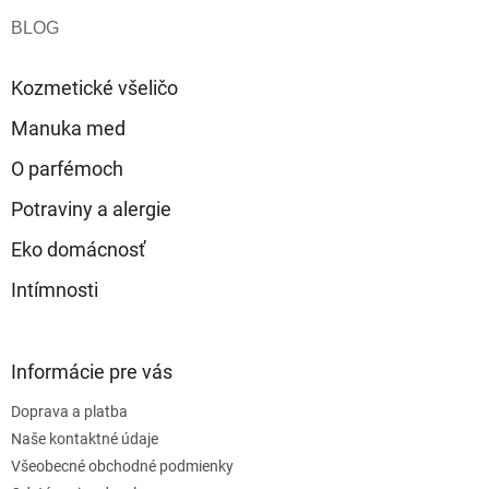
á
p
ä
t
Kozmetické všeličo
i
e
Manuka med
O parfémoch
Potraviny a alergie
Eko domácnosť
Intímnosti
Informácie pre vás
Doprava a platba
Naše kontaktné údaje
Všeobecné obchodné podmienky