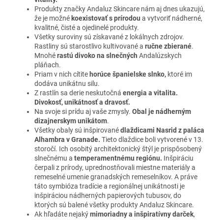
Produkty značky Andaluz Skincare nám aj dnes ukazujú,
že je možné
koexistovať s prírodou
a vytvoriť nádherné,
kvalitné, čisté a ojedinelé produkty.
Všetky suroviny sú získavané z lokálnych zdrojov.
Rastliny sú starostlivo kultivované a
ručne zbierané
.
Mnohé
rastú divoko na slnečných
Andalúzskych
pláňach.
Priam v nich cítite
horúce španielske slnko,
ktoré im
dodáva unikátnu silu.
Z rastlín sa derie neskutočná
energia a vitalita.
Divokosť, unikátnosť a dravosť.
Na svoje si prídu aj vaše zmysly.
Obal je nádherným
dizajnerskym unikátom
.
Všetky obaly sú inšpirované
dlaždicami Nasrid z paláca
Alhambra v Granade.
Tieto dlaždice boli vytvorené v 13.
storočí. Ich osobitý architektonický štýl je prispôsobený
slnečnému a
temperamentnému regiónu.
Inšpiráciu
čerpali z prírody, uprednostňovali miestne materiály a
remeselné umenie granadských remeselníkov. A práve
táto symbióza tradície a regionálnej unikátnosti je
inšpiráciou nádherných papierových tubusov, do
ktorých sú balené všetky produkty Andaluz Skincare.
Ak hľadáte nejaký
mimoriadny a inšpiratívny darček
,