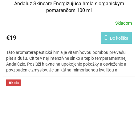
Andaluz Skincare Energizujúca hmla s organickým
pomarančom 100 ml
Skladom
€19
Do košíka
Táto aromaterapeutická hmla je vitamínovou bombou pre vašu
pleť a dušu. Cítite v nej intenzívne slnko a teplo temperamentnej
Andalúzie. Poslúži hlavne na upokojenie pokožky a osvieženie a
povzbudenie zmyslov. Je unikátna mimoriadnou kvalitou a
čistotou použitých surovín. Oči poteší nádherný obal inšpirovaný
draždicami paláca Alhambra v Granade v Španielsku. Skrátka
Akcia
skvost do vašej kúpeľne.