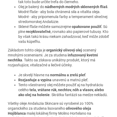
tak toto bude určite trefa do čierneho.
Olej je balený do
nádherných modrých sklenených fliaš
.
Modré fľaše - aby bola chránená sila a vitalita oleja.
Modré - aby pripomenula farby a temperament slnečnej
stredomorskej Andalúzie.
Sklené fľaše môžete samozrejme
opakovane použiť
. Sú
plne
recyklovateľné,
rovnako ako papierové tubusy. Kto
by však takú krásu niekam zahadzoval, keď môže zdobiť
vašu kúpeľňu.
Základom tohto oleja je
organický olivový olej
ocenený
mnohými oceneniami. Je za studena
infuzovaný kvetmi
nechtíka
. Takto sa získava unikátny produkt, ktorý má
rozjasňujúce, vitalizačné a liečivé účinky.
Je skvelý hlavne na
normálnu a zrelú pleť
Rozjasňuje a vypína
unavenú a matnú pleť.
Tento všestranný olej môžete použiť aj na hydratáciu
celého
tela, vrátane rúk, nechtov, nôh a vlasov, alebo
ako olej na holenie
. Skrátka fantázii sa medze nekladú.
Všetky oleje Andaluzia Skincare sú vyrobené zo 100%
organického za studena lisovaného
olivového oleja
Hojiblanca
malej lokálnej firmy Molino Hortelano na