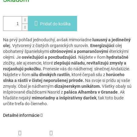
cena:
Pridať do košíka
Na prvý pohľad jednoduchý, avšak mimoriadne
luxusný a jedinečný
ole
j. Vytvorený z čistých organických surovín.
Energizujúci
olej
obohatený španielskymi
citrónovými a pomarančovými
éterickými
olejmi. Je
osviežujúci a povzbudzujúci
. Nájdete v ňom
hydratačné
zložky, ale aj esencie, ktoré
zlepšujú náladu, revitalizujú zmysly a
rozjasňujú pokožku.
Prenesie vás do nádhernej slnečnej Andalúzie.
Nájdete v ňom
silu divokých rastlín
, ktoré čerpali silu z
horúceho
slnka a rástli v čistej neporušenej prírode.
Na svoje si prídu aj vaše
zmysly. Obal je nádherným
dizajnerskym unikátom.
Všetky obaly sú
inšpirované dlaždicami Nasrid z
paláca Alhambra v Granade
. Ak
hľadáte nejaký
mimoriadny a inšpiratívny darček
, tak toto bude
určite trefa do čierneho.
Detailné informácie