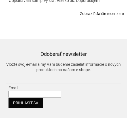
Objednavala som prvy krat Vsetko ok. Doporucujem.
Zobraziť ďalšie recenzie
Odoberať newsletter
Vložte svoj e-mail a my Vám budeme zasielať informácie o nových
produktoch na našom e-shope.
Email
PRIHLÁSIŤ SA
Z