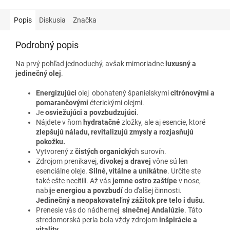
Popis
Diskusia
Značka
Podrobný popis
Na prvý pohľad jednoduchý, avšak mimoriadne
luxusný a
jedinečný olej
.
Energizujúci
olej obohatený španielskymi
citrónovými a
pomarančovými
éterickými olejmi.
Je
osviežujúci a povzbudzujúci
.
Nájdete v ňom
hydratačné
zložky, ale aj esencie, ktoré
zlepšujú náladu, revitalizujú zmysly a rozjasňujú
pokožku.
Vytvorený z
čistých organickýc
h surovín.
Zdrojom prenikavej,
divokej a dravej
vône sú len
esenciálne oleje.
Silné, vitálne a unikátne
. Určite ste
také ešte necítili. Až vás
jemne ostro zaštípe
v nose,
nabije
energiou a povzbudí
do ďalšej činnosti.
Jedinečný a neopakovateľný zážitok pre telo i dušu.
Prenesie vás do nádhernej
slnečnej Andalúzie
. Táto
stredomorská perla bola vždy zdrojom
inšpirácie a
vitality.