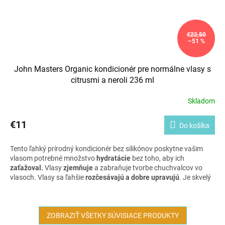
€22,50
–51 %
John Masters Organic kondicionér pre normálne vlasy s
citrusmi a neroli 236 ml
Skladom
€11
Do košíka
Tento ľahký prírodný kondicionér bez silikónov poskytne vašim
vlasom potrebné množstvo
hydratácie
bez toho, aby ich
zaťažoval.
Vlasy
zjemňuje
a zabraňuje tvorbe chuchvalcov vo
vlasoch. Vlasy sa ľahšie
rozčesávajú a dobre upravujú
. Je skvelý
pre normálne a jemné vlasy, ktorým dodá lesk a uhladenie bez
toho, aby vlasy pôsobili ťažko. Má krásnu povzbudzujúcu
citrusovú vôňu.
ZOBRAZIŤ VŠETKY SÚVISIACE PRODUKTY