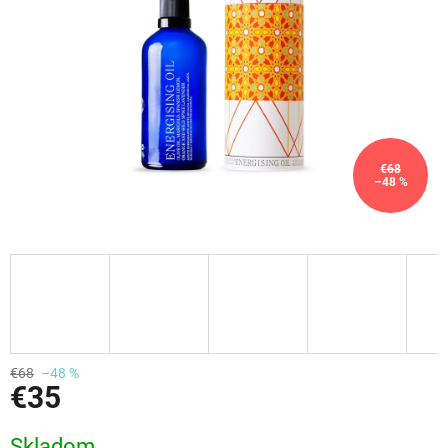
€68
–48 %
€68
–48 %
€35
Jednotková
Skladom