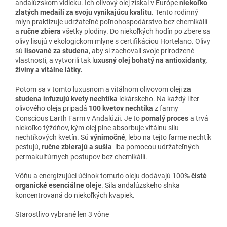
andalúzskom vidieku. Ich olivový olej získal v Európe
niekoľko
zlatých medailí za svoju vynikajúcu kvalitu
. Tento rodinný
mlyn praktizuje udržateľné poľnohospodárstvo bez chemikálií
a
ručne zbiera
všetky plodiny. Do niekoľkých hodín po zbere sa
olivy lisujú v ekologickom mlyne s certifikáciou Hortelano. Olivy
sú
lisované za studena
, aby si zachovali svoje prirodzené
vlastnosti, a vytvorili tak l
uxusný olej bohatý na antioxidanty,
živiny a vitálne látky.
Potom sa v tomto luxusnom a vitálnom olivovom oleji
za
studena
infuzujú kvety nechtíka
lekárskeho. Na každý liter
olivového oleja pripadá
100 kvetov nechtíka
z farmy
Conscious Earth Farm v Andalúzii. Je to
pomalý proces
a trvá
niekoľko týždňov, kým olej plne absorbuje vitálnu silu
nechtíkových kvetín. Sú
výnimočné
, lebo na tejto farme nechtík
pestujú,
ručne zbierajú a sušia
iba pomocou udržateľných
permakultúrnych postupov bez chemikálií.
Vôňu a energizujúci účinok tomuto oleju dodávajú 100%
čisté
organické esenciálne olej
e. Sila andalúzskeho slnka
koncentrovaná do niekoľkých kvapiek.
Starostlivo vybrané len 3 vône