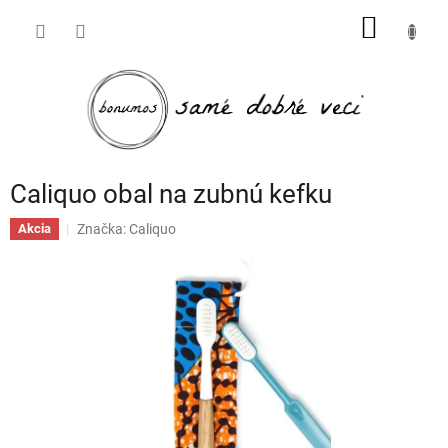
Prejsť
NÁKU
na
obsah
KOŠÍK
Caliquo obal na zubnú kefku
Značka:
Caliquo
Akcia