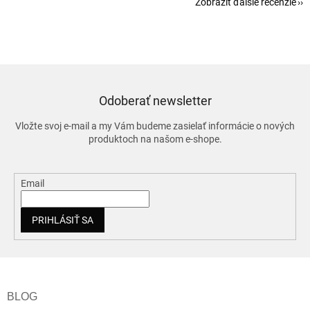
Zobraziť ďalšie recenzie
Odoberať newsletter
Vložte svoj e-mail a my Vám budeme zasielať informácie o nových
produktoch na našom e-shope.
Email
PRIHLÁSIŤ SA
Z
á
p
ä