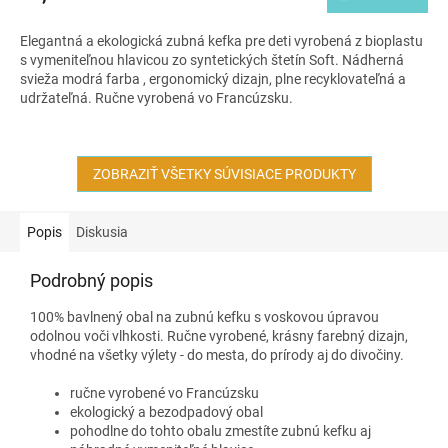
Elegantná a ekologická zubná kefka pre deti vyrobená z bioplastu
s vymeniteľnou hlavicou zo syntetických štetín Soft.
Nádherná
svieža modrá farba
, ergonomický dizajn, plne recyklovateľná a
udržateľná. Ručne vyrobená vo Francúzsku.
ZOBRAZIŤ VŠETKY SÚVISIACE PRODUKTY
Popis
Diskusia
Podrobný popis
100% bavlnený obal na zubnú kefku s voskovou úpravou
odolnou voči vlhkosti. Ručne vyrobené, krásny farebný dizajn,
vhodné na všetky výlety - do mesta, do prírody aj do divočiny.
ručne vyrobené vo Francúzsku
ekologický a bezodpadový obal
pohodlne do tohto obalu zmestíte zubnú kefku aj