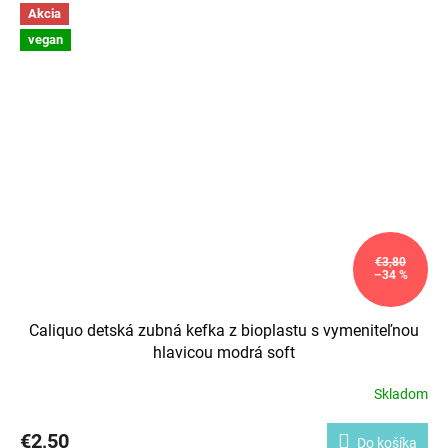
Akcia
vegan
€3,80
–34 %
Caliquo detská zubná kefka z bioplastu s vymeniteľnou
hlavicou modrá soft
Skladom
€2,50
Do košíka