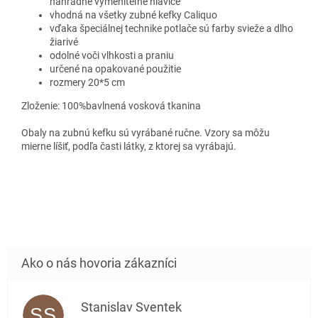
náhradné vymeniteľné hlavice
vhodná na všetky zubné kefky Caliquo
vďaka špeciálnej technike potlače sú farby svieže a dlho
žiarivé
odolné voči vlhkosti a praniu
určené na opakované použitie
rozmery 20*5 cm
Zloženie: 100%bavlnená vosková tkanina
Obaly na zubnú kefku sú vyrábané ručne. Vzory sa môžu
mierne líšiť, podľa časti látky, z ktorej sa vyrábajú.
Stanislav Sventek
SS