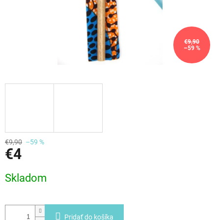
€9,90
–59 %
€9,90
–59 %
€4
Jednotková
Skladom
cena:
Pridať do košíka