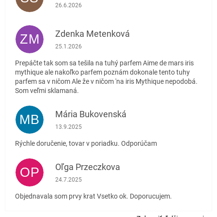
Hodnotenie obchodu je 5 z 5 hviezdičiek.
26.6.2026
Zdenka Metenková
ZM
Hodnotenie obchodu je 1 z 5 hviezdičiek.
25.1.2026
Prepáčte tak som sa tešila na tuhý parfem Aime de mars iris
mythique ale nakoľko parfem poznám dokonale tento tuhy
parfem sa v ničom Ale že v ničom 'na iris Mythique nepodobá.
Som veľmi sklamaná.
Mária Bukovenská
MB
Hodnotenie obchodu je 5 z 5 hviezdičiek.
13.9.2025
Rýchle doručenie, tovar v poriadku. Odporúčam
Oľga Przeczkova
OP
Hodnotenie obchodu je 5 z 5 hviezdičiek.
24.7.2025
Objednavala som prvy krat Vsetko ok. Doporucujem.