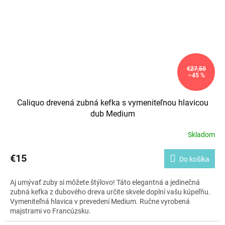
€27,50
–45 %
Caliquo drevená zubná kefka s vymeniteľnou hlavicou
dub Medium
Skladom
€15
Do košíka
Aj umývať zuby si môžete štýlovo! Táto elegantná a jedinečná
zubná kefka z dubového dreva určite skvele doplní vašu kúpeľňu.
Vymeniteľná hlavica v prevedení Medium. Ručne vyrobená
majstrami vo Francúzsku.