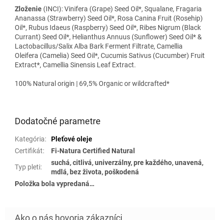
Zloženie
(INCI):
Vinifera (Grape) Seed Oil*, Squalane, Fragaria
Ananassa (Strawberry) Seed Oil*, Rosa Canina Fruit (Rosehip)
Oil*, Rubus Idaeus (Raspberry) Seed Oil*, Ribes Nigrum (Black
Currant) Seed Oil*, Helianthus Annuus (Sunflower) Seed Oil* &
Lactobacillus/Salix Alba Bark Ferment Filtrate, Camellia
Oleifera (Camelia) Seed Oil*, Cucumis Sativus (Cucumber) Fruit
Extract*, Camellia Sinensis Leaf Extract.
100% Natural origin | 69,5% Organic or wildcrafted*
Dodatočné parametre
Kategória
:
Pleťové oleje
Certifikát
:
Fi-Natura Certified Natural
suchá, citlivá, univerzálny, pre každého, unavená,
Typ pleti
:
mdlá, bez života, poškodená
Položka bola vypredaná…