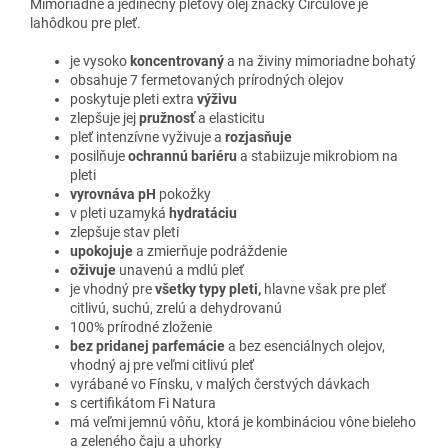
Mimoriadne a jedinečný pleťový olej značky Circulove je
lahôdkou pre pleť.
je vysoko
koncentrovaný
a na živiny mimoriadne bohatý
obsahuje 7 fermetovaných prírodných olejov
poskytuje pleti extra
výživu
zlepšuje jej
pružnosť
a elasticitu
pleť intenzívne vyživuje a
rozjasňuje
posilňuje
ochrannú bariéru
a stabiizuje mikrobiom na
pleti
vyrovnáva pH
pokožky
v pleti uzamyká
hydratáciu
zlepšuje stav pleti
upokojuje
a zmierňuje podráždenie
oživuje
unavenú a mdlú pleť
je vhodný pre
všetky typy pleti,
hlavne však pre pleť
citlivú, suchú, zrelú a dehydrovanú
100% prírodné zloženie
bez pridanej parfemácie
a bez esenciálnych olejov,
vhodný aj pre veľmi citlivú pleť
vyrábané vo Fínsku, v malých čerstvých dávkach
s certifikátom Fi Natura
má veľmi jemnú vôňu, ktorá je kombináciou vône bieleho
a zeleného čaju a uhorky