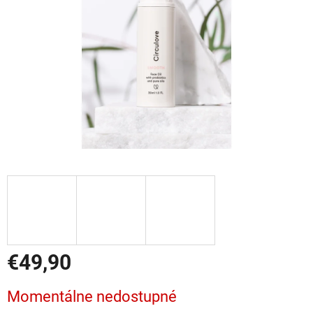
€49,90
Jednotková
Momentálne nedostupné
cena: