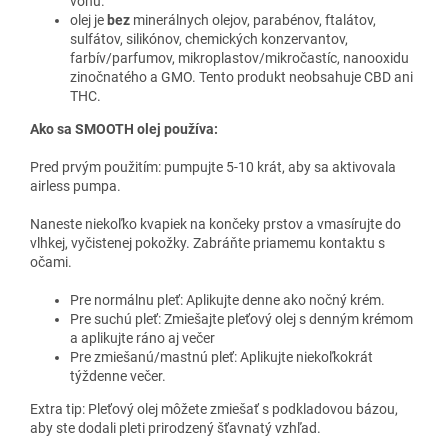
vôňu.
olej je
bez
minerálnych olejov, parabénov, ftalátov,
sulfátov, silikónov, chemických konzervantov,
farbív/parfumov, mikroplastov/mikročastíc, nanooxidu
zinočnatého a GMO. Tento produkt neobsahuje CBD ani
THC.
Ako sa SMOOTH olej používa:
Pred prvým použitím: pumpujte 5-10 krát, aby sa aktivovala
airless pumpa.
Naneste niekoľko kvapiek na končeky prstov a vmasírujte do
vlhkej, vyčistenej pokožky. Zabráňte priamemu kontaktu s
očami.
Pre normálnu pleť: Aplikujte denne ako nočný krém.
Pre suchú pleť: Zmiešajte pleťový olej s denným krémom
a aplikujte ráno aj večer
Pre zmiešanú/mastnú pleť: Aplikujte niekoľkokrát
týždenne večer.
Extra tip: Pleťový olej môžete zmiešať s podkladovou bázou,
aby ste dodali pleti prirodzený šťavnatý vzhľad.