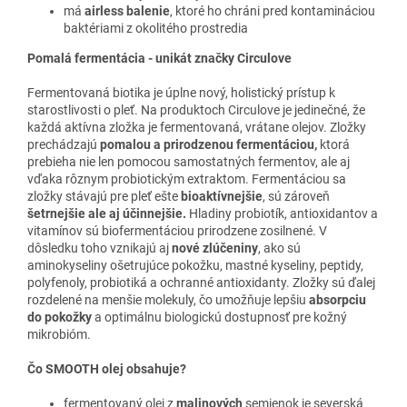
má
airless balenie
, ktoré ho chráni pred kontamináciou
baktériami z okolitého prostredia
Pomalá fermentácia - unikát značky Circulove
Fermentovaná biotika je úplne nový, holistický prístup k
starostlivosti o pleť. Na produktoch Circulove je jedinečné, že
každá aktívna zložka je fermentovaná, vrátane olejov. Zložky
prechádzajú
pomalou a prirodzenou fermentáciou,
ktorá
prebieha nie len pomocou samostatných fermentov, ale aj
vďaka rôznym probiotickým extraktom. Fermentáciou sa
zložky stávajú pre pleť ešte
bioaktívnejšie
, sú zároveň
šetrnejšie ale aj účinnejšie.
Hladiny probiotík, antioxidantov a
vitamínov sú biofermentáciou prirodzene zosilnené. V
dôsledku toho vznikajú aj
nové zlúčeniny
, ako sú
aminokyseliny ošetrujúce pokožku, mastné kyseliny, peptidy,
polyfenoly, probiotiká a ochranné antioxidanty. Zložky sú ďalej
rozdelené na menšie molekuly, čo umožňuje lepšiu
absorpciu
do pokožky
a optimálnu biologickú dostupnosť pre kožný
mikrobióm.
Čo SMOOTH olej obsahuje?
fermentovaný olej z
malinových
semienok je severská