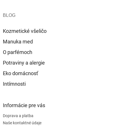
Z
á
p
ä
t
Kozmetické všeličo
i
e
Manuka med
O parfémoch
Potraviny a alergie
Eko domácnosť
Intímnosti
Informácie pre vás
Doprava a platba
Naše kontaktné údaje