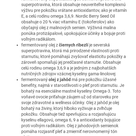
superpotravina, ktorá obsahuje neuveriteľne komplexnú
výživu pre pokožku vrátane antioxidantov, ako je vitamín
E, a celú rodinu omega 3,6,9. Nordic Berry Seed Oil
obsahuje o 20 % viac vitamínu E (tokoferolov) ako
obyčajný olej z malinových semien. Výživná malina
ponúka protizápalové, upokojujúce účinky a bojuje proti
voľným radikálom.
fermentovaný olej z
čiernych ribezlí
je severská
superpotravina, ktorá má prirodzené vlastnosti proti
starnutiu, ktoré pomáhajú zvyšovať elasticitu pokožky a
zároveň spomaľujú jej predčasné starnutie. Obsahuje
celú rodinu omega 3,6,9 a je jedným z najbohatších
nutričných zdrojov vzácnej kyseliny gama-linolovej
fermentovaný
olej z jahôd
má pre pokožku úžasné
benefity, najmä v starostlivosti o pleť proti starnutiu. Je
bohatý na esenciálne mastné kyseliny Omega-3. Toto
voňavé ovocie priťahuje záujem už od staroveku pre
svoje zdravotné a wellness účinky. Olej z jahôd je olej
bohatý na živiny, ktorý hlboko vyživuje a zvlhčuje
pokožku. Obsahuje tiež spevňujúcu a rozjasňujúcu
kyselinu ellagovú, omega 6, 9 a antioxidanty bojujúce
proti voľným radikálom. Olej z jahodových semienok
pomáha rozjasniť pleť a zmierniť nerovnomerný tón