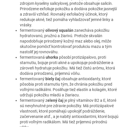
zdrojom kyseliny salicylovej, pretože obsahuje salicín.
Prirodzene exfoliuje pokožku a dodáva pokožke jasnejší
a zdravší vzhľad. Rovnaký exfoliačný účinok, ktorý
redukuje akné, tiež pomáha vyhladzovať jemné linky a
vrásky.
fermentovaný
olivový squalán
zanecháva pokožku
hydratovanú, pružnú a žiarivú. Pretože skvalán
napodobňuje prirodzený kožný maz alebo olej, môže
skutočne pomôcť kontrolovať produkciu mazu a tým
nastoliť jej rovnováhu.
fermentovaná
uhorka
pôsobí protizápalovo, proti
starnutiu, bojuje proti akné a upokojuje podráždenie a
zároveň hydratuje pokožku. Má tiež čistú arómu, ktorá
dodáva prirodzenú, príjemnú vôňu.
fermentovaný
biely čaj
obsahuje antioxidanty, ktoré
pôsobia proti starnutiu tým, že chránia pokožku pred
voľnými radikálmi. Posilňuje tiež elastín a kolagén, ktoré
udržujú pokožku mladú a žiariacu.
fermentovaný z
elený čaj
je plný vitamínov B2 a E, ktoré
sú nevyhnutné pre zdravie pokožky. Má protizápalové
vlastnosti, ktoré pomáhajú upokojiť podráždenie,
začervenanie atď., a je nabitý antioxidantmi, ktoré bojujú
proti voľným radikálom. Má tiež príjemnú prírodnú