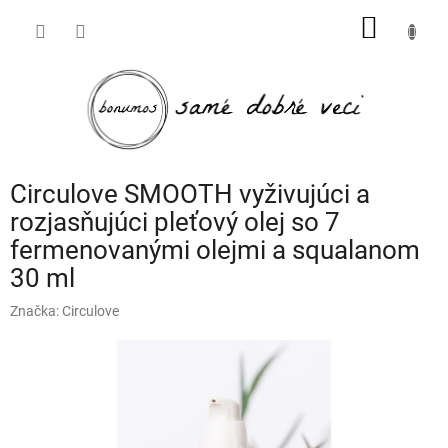
Prejsť
NÁKU
na
obsah
KOŠÍK
Circulove SMOOTH vyživujúci a
rozjasňujúci pleťový olej so 7
fermenovanými olejmi a squalanom
30 ml
Značka:
Circulove