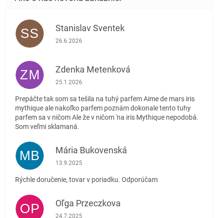
Stanislav Sventek
SS
Hodnotenie obchodu je 5 z 5 hviezdičiek.
26.6.2026
Zdenka Metenková
ZM
Hodnotenie obchodu je 1 z 5 hviezdičiek.
25.1.2026
Prepáčte tak som sa tešila na tuhý parfem Aime de mars iris
mythique ale nakoľko parfem poznám dokonale tento tuhy
parfem sa v ničom Ale že v ničom 'na iris Mythique nepodobá.
Som veľmi sklamaná.
Mária Bukovenská
MB
Hodnotenie obchodu je 5 z 5 hviezdičiek.
13.9.2025
Rýchle doručenie, tovar v poriadku. Odporúčam
Oľga Przeczkova
OP
Hodnotenie obchodu je 5 z 5 hviezdičiek.
24.7.2025