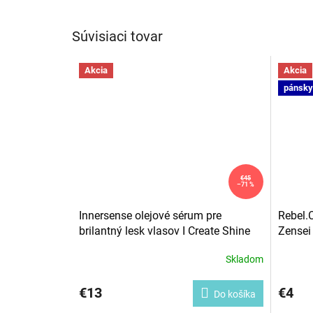
Súvisiaci tovar
Akcia
Akcia
pánsky
€45
–71 %
Innersense olejové sérum pre
Rebel.
brilantný lesk vlasov I Create Shine
Zensei
50 ml
Skladom
Priemer
hodnote
produkt
€13
€4
Do košíka
je