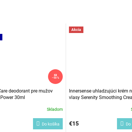
Akcia
€8
–50 %
Care deodorant pre mužov
Innersense uhladzujúci krém 
 Power 30ml
vlasy Serenity Smoothing Cr
ml
Skladom
né
nie
u
€15
Do košíka
Do 