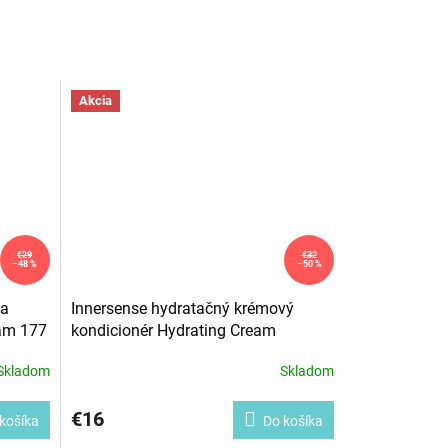
Akcia
€29
€32
–48 %
–50 %
na
Innersense hydratačný krémový
eam 177
kondicionér Hydrating Cream
Conditioner 295 ml
Skladom
Skladom
€16
košíka
Do košíka