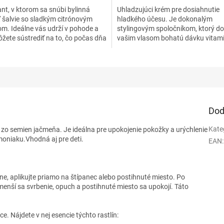
nt, v ktorom sa snúbi bylinná
Uhladzujúci krém pre dosiahnutie
ť šalvie so sladkým citrónovým
hladkého účesu. Je dokonalým
m. Ideálne vás udrží v pohode a
stylingovým spoločníkom, ktorý do
iek.
žete sústrediť na to, čo počas dňa
vašim vlasom bohatú dávku vitamí
chráni ich pri tepelnej úprave, vyživ
vyhladzuje ich štruktúru, znižuje
krepovitosť vlasov a uzamyká v ni
vlhkosť. A to všetko bez pocitu ťa
mastných vlasov.
Dod
Kate
m zo semien jačmeňa. Je ideálna pre upokojenie pokožky a urýchlenie
moniaku.Vhodná aj pre deti.
EAN
:
e, aplikujte priamo na štípanec alebo postihnuté miesto. Po
menší sa svrbenie, opuch a postihnuté miesto sa upokojí. Táto
ce. Nájdete v nej esencie týchto rastlín: