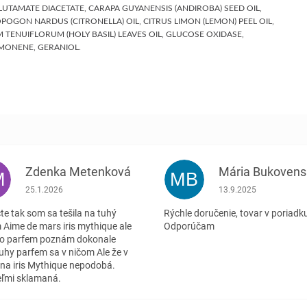
UTAMATE DIACETATE, CARAPA GUYANENSIS (ANDIROBA) SEED OIL,
POGON NARDUS (CITRONELLA) OIL, CITRUS LIMON (LEMON) PEEL OIL,
ENUIFLORUM (HOLY BASIL) LEAVES OIL, GLUCOSE OXIDASE,
IMONENE, GERANIOL.
Zdenka Metenková
Mária Bukovens
M
MB
.
Hodnotenie obchodu je 1 z 5 hviezdičiek.
Hodnotenie obchodu j
25.1.2026
13.9.2025
te tak som sa tešila na tuhý
Rýchle doručenie, tovar v poriadk
 Aime de mars iris mythique ale
Odporúčam
o parfem poznám dokonale
tuhy parfem sa v ničom Ale že v
'na iris Mythique nepodobá.
ľmi sklamaná.