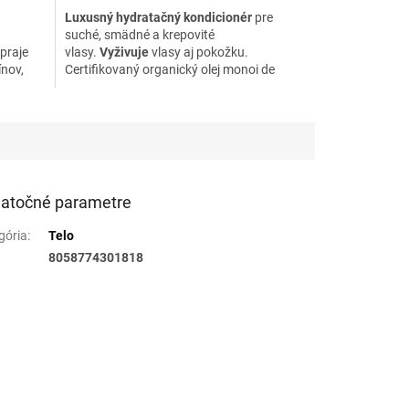
Luxusný hydratačný kondicionér
pre
suché, smädné a krepovité
praje
vlasy.
Vyživuje
vlasy aj pokožku.
nov,
Certifikovaný organický olej monoi de
uje,
tahiti a aloe vera posilňujú korienky vlasov,
sú účinné
proti krepovitosti
vlasov. Olej z
ch
pomarančových kvetov dodáva
žkých a
vlasom
krásny lesk.
atočné parametre
gória
:
Telo
8058774301818