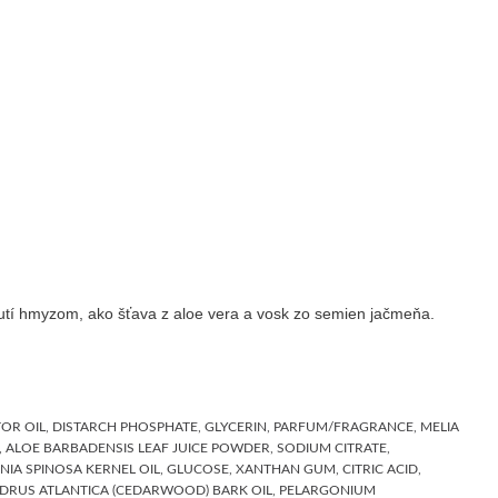
pnutí hmyzom, ako šťava z aloe vera a vosk zo semien jačmeňa.
R OIL, DISTARCH PHOSPHATE, GLYCERIN, PARFUM/FRAGRANCE, MELIA
, ALOE BARBADENSIS LEAF JUICE POWDER, SODIUM CITRATE,
IA SPINOSA KERNEL OIL, GLUCOSE, XANTHAN GUM, CITRIC ACID,
EDRUS ATLANTICA (CEDARWOOD) BARK OIL, PELARGONIUM