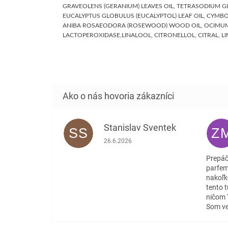
GRAVEOLENS (GERANIUM) LEAVES OIL, TETRASODIUM GL
EUCALYPTUS GLOBULUS (EUCALYPTOL) LEAF OIL, CYMBO
ANIBA ROSAEODORA (ROSEWOOD) WOOD OIL, OCIMUM T
LACTOPEROXIDASE,LINALOOL, CITRONELLOL, CITRAL, L
Stanislav Sventek
SS
Z
Hodnotenie obchodu je 5 z 5 hviezdičiek
26.6.2026
Prepáč
parfem
nakoľk
tento 
ničom 
Som ve