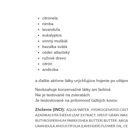
citronela
nimba
levanduľa
eukalyptus
vonný muškát
bazalka svätá
céder atlantský
ružové drevo
citrón
andiroba
a ďalšie aktívne látky urýchľujúce hojenie po ušti
Neobsahuje konzervačné látky ani farbivá
Nie je testované na zvieratách
Je testovtované na prítomnosť ťažkých kovov.
Zloženie (INCI):
AQUA/WATER, HYDROGENATED CASTO
AZADIRACHTA (NEEM) LEAF EXTRACT, SPENT GRAIN WAX
BUTYROSPERMUM PARKII (SHEA BUTTER) BUTTER, ARGAN
LAVANDULA ANGUSTIFOLIA (LAVENDER) FLOWER OIL, C