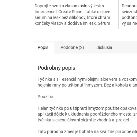
3,0
Doprajte svojim vlasom oslnivý lesk s
Deodora
z
Innersense I Create Shine. Ľahké olejové
sviežos
5
sérum na lesk bez silikónov, ktoré chráni
podtóno
hviezdič
končeky vlasov a dodáva im lesk. Sérum
vy sa mô
obsahuje zmes rastlinných olejov a za
robíte.
studena lisovaných rastlinných extraktov,
vďaka čomu je I Create Shine ľahké sérum
pre všetky typy vlasov.
Popis
Podobné (2)
Diskusia
Podrobný popis
Tyčinka s 11 esenciálnymi olejmi, aloe vera a vosko
hojenia rany po uštipnutí hmyzom. Bez alkoholu a a
Použitie:
Helan tyčinku po uštipnutí hmyzom použite opakovan
aplikácii dôjde k ukľudneniu podráždeného miesta, z
tyčinka s esenciálnymi olejmi je vhodná aj pre deti.
Táto prírodná zmes je bohatá na kvalitné prírodné sili