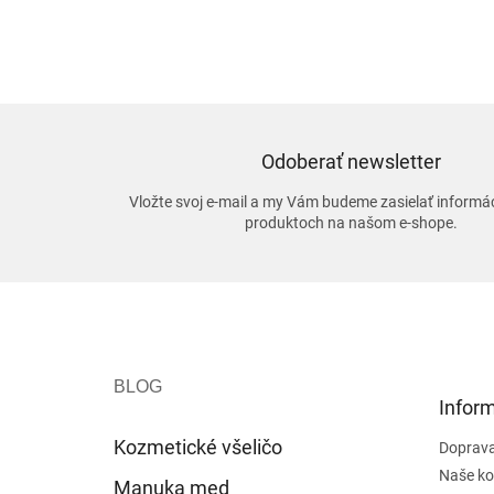
Odoberať newsletter
Vložte svoj e-mail a my Vám budeme zasielať informá
produktoch na našom e-shope.
Z
á
p
ä
t
Inform
i
e
Kozmetické všeličo
Doprava
Naše ko
Manuka med