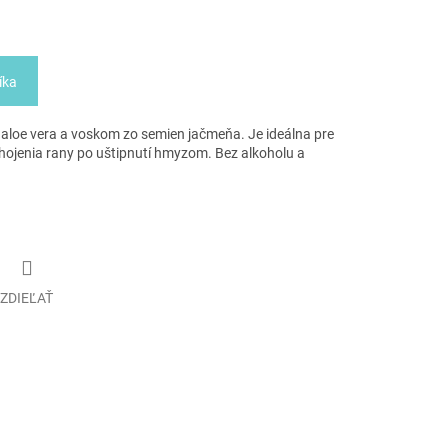
íka
, aloe vera a voskom zo semien jačmeňa. Je ideálna pre
hojenia rany po uštipnutí hmyzom. Bez alkoholu a
ZDIEĽAŤ