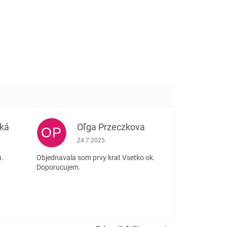
ká
Oľga Przeczkova
OP
e 5 z 5 hviezdičiek.
Hodnotenie obchodu je 5 z 5 hviezdičiek.
24.7.2025
u.
Objednavala som prvy krat Vsetko ok.
Doporucujem.