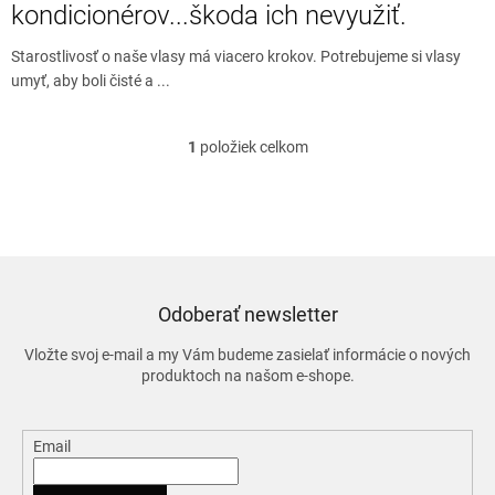
o
kondicionérov...škoda ich nevyužiť.
v
Starostlivosť o naše vlasy má viacero krokov. Potrebujeme si vlasy
umyť, aby boli čisté a ...
1
položiek celkom
O
v
l
á
d
a
c
i
Odoberať newsletter
e
p
Vložte svoj e-mail a my Vám budeme zasielať informácie o nových
r
produktoch na našom e-shope.
v
k
y
Email
v
ý
p