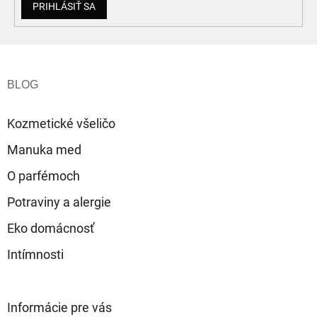
PRIHLÁSIŤ SA
i
s
u
Z
á
p
ä
t
Kozmetické všeličo
i
e
Manuka med
O parfémoch
Potraviny a alergie
Eko domácnosť
Intímnosti
Informácie pre vás