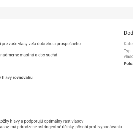
Dod
 pre vaše vlasy veľa dobrého a prospešného
Kate
Typ
e nadmerne mastná alebo suchá
vlas
Polo
e hlavy
rovnováhu
ožky hlavy a podporujú optimálny rast vlasov
asov, má prirodzené astringentné účinky, pôsobí proti vypadávaniu