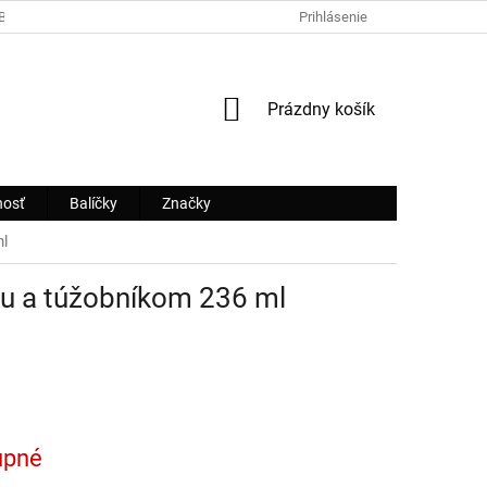
OBCHODNÉ PODMIENKY
ODSTÚPENIE OD ZMLUVY
Prihlásenie
AKO REKLAM
NÁKUPNÝ
Prázdny košík
KOŠÍK
nosť
Balíčky
Značky
ml
ou a túžobníkom 236 ml
upné