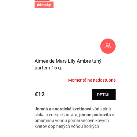
dámsky
€25
–52 %
Aimee de Mars Lily Ambre tuhý
parfém 15 g.
Momentálne nedostupné
€12
DETAIL
Jemná a energická kvetinová
vôňa plná
slnka a energie jantáru,
jemne púdrovitá
s
omamnou vôňou pomarančovníkových
kvetov doplnených vôňou horkých
sladkých praliniek. Ako ohnivý slnečný lúč.