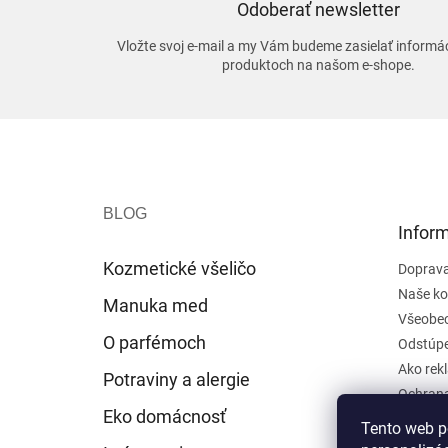
Odoberať newsletter
Vložte svoj e-mail a my Vám budeme zasielať informá
produktoch na našom e-shope.
Z
á
p
ä
t
Inform
i
e
Kozmetické všeličo
Doprava
Naše ko
Manuka med
Všeobe
O parfémoch
Odstúpe
Ako rek
Potraviny a alergie
Ochrana
Eko domácnosť
Tento web p