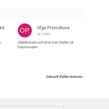
ká
Oľga Przeczkova
OP
e 5 z 5 hviezdičiek.
Hodnotenie obchodu je 5 z 5 hviezdičiek.
24.7.2025
u.
Objednavala som prvy krat Vsetko ok.
Doporucujem.
Zobraziť ďalšie recenzie