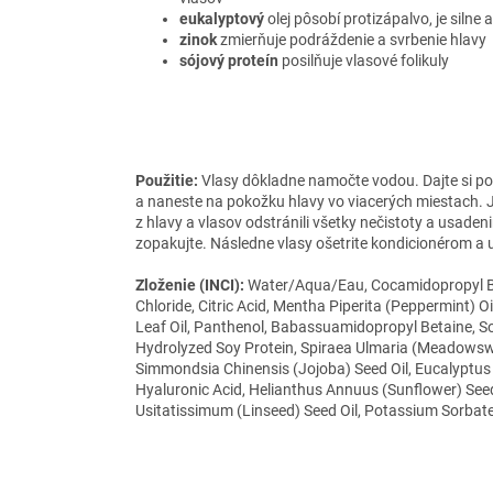
eukalyptový
olej pôsobí protizápalvo, je silne
zinok
zmierňuje podráždenie a svrbenie hlavy
sójový proteín
posilňuje vlasové folikuly
Použitie:
Vlasy dôkladne namočte vodou. Dajte si poz
a naneste na pokožku hlavy vo viacerých miestach. 
z hlavy a vlasov odstránili všetky nečistoty a usade
zopakujte. Následne vlasy ošetrite kondicionérom a 
Zloženie (INCI):
Water/Aqua/Eau, Cocamidopropyl Bet
Chloride, Citric Acid, Mentha Piperita (Peppermint) O
Leaf Oil, Panthenol, Babassuamidopropyl Betaine, S
Hydrolyzed Soy Protein, Spiraea Ulmaria (Meadowsw
Simmondsia Chinensis (Jojoba) Seed Oil, Eucalyptus G
Hyaluronic Acid, Helianthus Annuus (Sunflower) Seed
Usitatissimum (Linseed) Seed Oil, Potassium Sorba