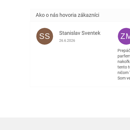
Stanislav Sventek
SS
Z
Hodnotenie obchodu je 5 z 5 hviezdičiek
26.6.2026
Prepáč
parfem
nakoľk
tento 
ničom 
Som ve