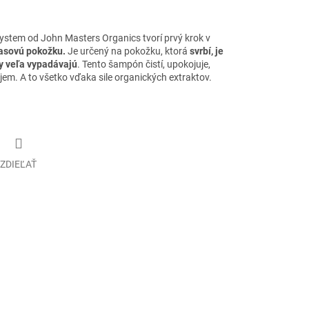
ystem od John Masters Organics tvorí prvý krok v
asovú pokožku.
Je určený na pokožku, ktorá
svrbí, je
sy veľa vypadávajú
. Tento šampón čistí, upokojuje,
jem. A to všetko vďaka sile organických extraktov.
ZDIEĽAŤ