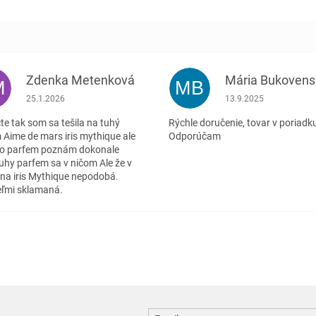
Zdenka Metenková
Mária Bukovens
M
MB
.
Hodnotenie obchodu je 1 z 5 hviezdičiek.
Hodnotenie obchodu j
25.1.2026
13.9.2025
te tak som sa tešila na tuhý
Rýchle doručenie, tovar v poriadk
 Aime de mars iris mythique ale
Odporúčam
o parfem poznám dokonale
tuhy parfem sa v ničom Ale že v
'na iris Mythique nepodobá.
ľmi sklamaná.