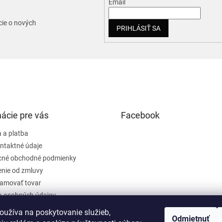
Email
cie o nových
PRIHLÁSIŤ SA
ácie pre vás
Facebook
 a platba
ntaktné údaje
cné obchodné podmienky
nie od zmluvy
lamovať tovar
 osobných údajov
oužíva na poskytovanie služieb,
Odmietnuť