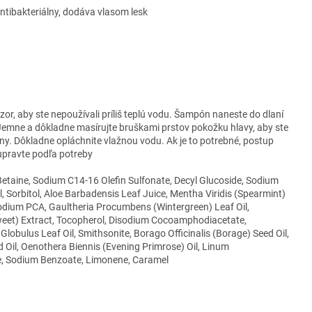
 antibakteriálny, dodáva vlasom lesk
or, aby ste nepoužívali príliš teplú vodu. Šampón naneste do dlaní
Jemne a dôkladne masírujte bruškami prstov pokožku hlavy, aby ste
niny. Dôkladne opláchnite vlažnou vodu. Ak je to potrebné, postup
upravte podľa potreby
aine, Sodium C14-16 Olefin Sulfonate, Decyl Glucoside, Sodium
il, Sorbitol, Aloe Barbadensis Leaf Juice, Mentha Viridis (Spearmint)
odium PCA, Gaultheria Procumbens (Wintergreen) Leaf Oil,
eet) Extract, Tocopherol, Disodium Cocoamphodiacetate,
lobulus Leaf Oil, Smithsonite, Borago Officinalis (Borage) Seed Oil,
 Oil, Oenothera Biennis (Evening Primrose) Oil, Linum
te, Sodium Benzoate, Limonene, Caramel