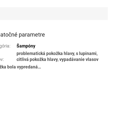
atočné parametre
gória
:
Šampóny
problematická pokožka hlavy, s lupinami,
ov
:
citlivá pokožka hlavy, vypadávanie vlasov
žka bola vypredaná…