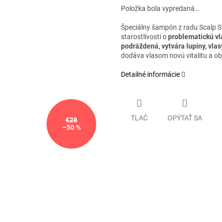
Položka bola vypredaná…
Špeciálny šampón z radu Scalp S
starostlivosti o
problematickú vl
podráždená, vytvára lupiny, vla
dodáva vlasom novú vitalitu a ob
Detailné informácie
TLAČ
OPÝTAŤ SA
€28
–50 %