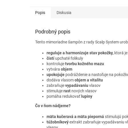
Otvoria sa dvere do záhrady, vzduch sa
naplní sladkou víchricou kvetu rastliny
Angelica (nazývanej tiež ženský ženšen)
Popis
Diskusia
a pomarančových kvetov. Slnečné lúče
odhalia okamžite aj radostnú stopu
zimolezu.
Tuhý parfémy so
100%
Podrobný popis
prírodným zložením, bez
alkoholu.
Parfém, ktorý je
Tento mimoriadne šampón z rady Scalp System urobí
zároveň
výživnou kúrou pre pokožku
. Je
skvelý na cesty alebo do kabelky. Budete
reguluje a harmonizuje stav pokožky,
ktorá j
ho mať
vždy so sebou.
čistí
upchaté folikuly
kontroluje
tvorbu kožného mazu
vytvára
objem
upokojuje
podráždenie a nastoľuje na pokožk
dodáva vlasom
objem a vitalitu
zabraňuje
vypadávaniu
vlasov
stimuluje
rast
nových vlasov
pomáha redukovať
lupiny
Čo v ňom nádjeme?
mäta kučeravá a mäta pieporná
stimulujú pok
túžobníkový
extrakt zabraňuje vypadávaniu vl
vlasov