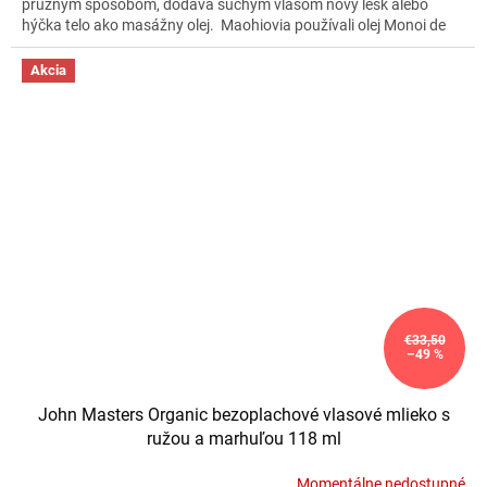
pružným spôsobom, dodáva suchým vlasom nový lesk alebo
hýčka telo ako masážny olej. Maohiovia používali olej Monoi de
Tahiti na liečivé, kozmetické a náboženské aktivity už tisíce rokov.
Aj vy si môžete vychutnať zmyselný, voňavý kozmetický rituál!
Akcia
€33,50
–49 %
John Masters Organic bezoplachové vlasové mlieko s
ružou a marhuľou 118 ml
Momentálne nedostupné