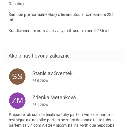
Obsahuje:
Šampón pre normálne vlasy s levanduľou a rozmarínom 236
ml
Kondicionér pre normálne vlasy s citrusom a neroli 236 ml
Stanislav Sventek
SS
Hodnotenie obchodu je 5 z 5 hviezdičiek.
26.6.2026
Zdenka Metenková
ZM
Hodnotenie obchodu je 1 z 5 hviezdičiek.
25.1.2026
Prepáčte tak som sa tešila na tuhý parfem Aime de mars iris
mythique ale nakoľko parfem poznám dokonale tento tuhy
parfem sa v ničom Ale že v ničom 'na iris Mythique nepodobá.