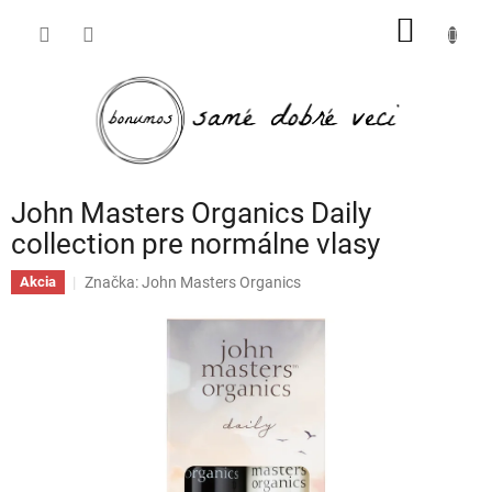
Prejsť
NÁKU
na
obsah
KOŠÍK
John Masters Organics Daily
collection pre normálne vlasy
Značka:
John Masters Organics
Akcia