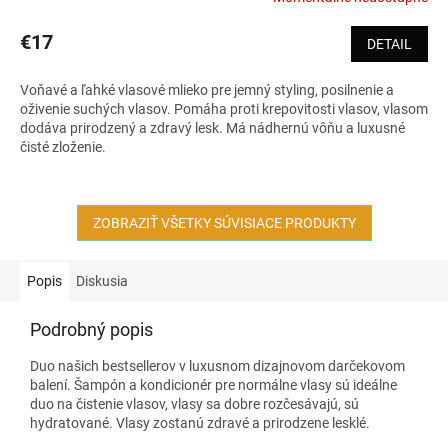
€17
DETAIL
Voňavé a ľahké vlasové mlieko pre jemný styling, posilnenie a
oživenie suchých vlasov. Pomáha proti krepovitosti vlasov, vlasom
dodáva prirodzený a zdravý lesk. Má nádhernú vôňu a luxusné
čisté zloženie.
ZOBRAZIŤ VŠETKY SÚVISIACE PRODUKTY
Popis
Diskusia
Podrobný popis
Duo našich bestsellerov v luxusnom dizajnovom darčekovom
balení. Šampón a kondicionér pre normálne vlasy sú ideálne
duo na čistenie vlasov, vlasy sa dobre rozčesávajú, sú
hydratované. Vlasy zostanú zdravé a prirodzene lesklé.