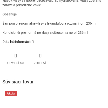
vlasov, vlasy sa dobre rozčesávajú, sú hydratované. Vlasy zostanú
zdravé a prirodzene lesklé.
Obsahuje:
Šampón pre normálne vlasy s levanduľou a rozmarínom 236 ml
Kondicionér pre normálne vlasy s citrusom a neroli 236 ml
Detailné informácie
OPÝTAŤ SA
ZDIEĽAŤ
Súvisiaci tovar
Akcia