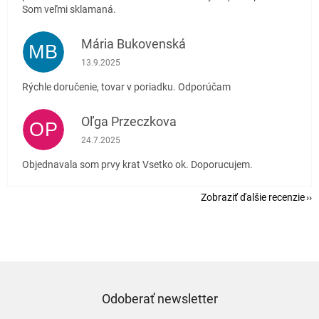
Som veľmi sklamaná.
Mária Bukovenská
MB
Hodnotenie obchodu je 5 z 5 hviezdičiek.
13.9.2025
Rýchle doručenie, tovar v poriadku. Odporúčam
Oľga Przeczkova
OP
Hodnotenie obchodu je 5 z 5 hviezdičiek.
24.7.2025
Objednavala som prvy krat Vsetko ok. Doporucujem.
Zobraziť ďalšie recenzie
Odoberať newsletter