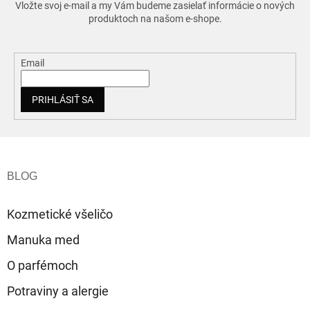
Vložte svoj e-mail a my Vám budeme zasielať informácie o nových
produktoch na našom e-shope.
Email
PRIHLÁSIŤ SA
Z
á
p
ä
t
Kozmetické všeličo
i
e
Manuka med
O parfémoch
Potraviny a alergie