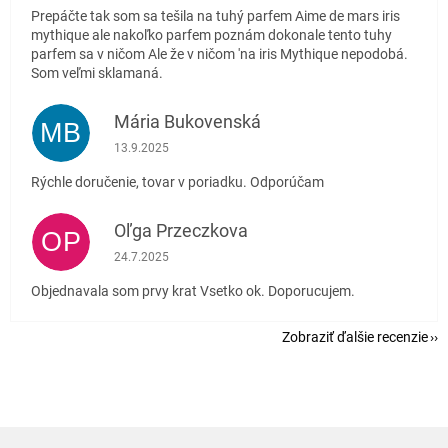
Prepáčte tak som sa tešila na tuhý parfem Aime de mars iris
mythique ale nakoľko parfem poznám dokonale tento tuhy
parfem sa v ničom Ale že v ničom 'na iris Mythique nepodobá.
Som veľmi sklamaná.
Mária Bukovenská
MB
Hodnotenie obchodu je 5 z 5 hviezdičiek.
13.9.2025
Rýchle doručenie, tovar v poriadku. Odporúčam
Oľga Przeczkova
OP
Hodnotenie obchodu je 5 z 5 hviezdičiek.
24.7.2025
Objednavala som prvy krat Vsetko ok. Doporucujem.
Zobraziť ďalšie recenzie