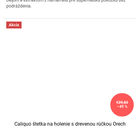
olejom a extraktom z hamamelu pre superhladkú pokožku bez
podráždenia.
Akcia
€39,80
–49 %
Caliquo štetka na holenie s drevenou rúčkou Orech