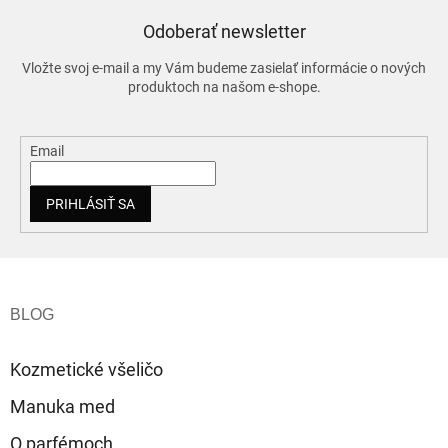
Odoberať newsletter
Vložte svoj e-mail a my Vám budeme zasielať informácie o nových
produktoch na našom e-shope.
Email
PRIHLÁSIŤ SA
Z
á
p
ä
t
Kozmetické všeličo
i
e
Manuka med
O parfémoch