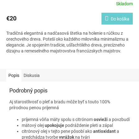
Skladom
€20
Do košíka
Tradičná elegantná a nadčasová štetka na holenie s rúčkou z
orechového dreva. Poteší oko každého milovníka minimalizmu a
elegancie. Je spojením tradície, ušľachtilého dreva, precízneho
dizajnu a remeselného majstrovstva francúzskych majstrov.
Popis
Diskusia
Podrobný popis
Aj starostlivosť o pleť a bradu môže byť s touto 100%
prírodnou penou príjemná
príjemná vôňa mäty spolu s citrónom
osvieži
a povzbudí
mätový olej
upokojuje
podráždenie pleti a zápal
citrónový olej
v tejto pene pôsobí ako
antioxidant
a
predchádza tvorbe
vyrážok
na tvári