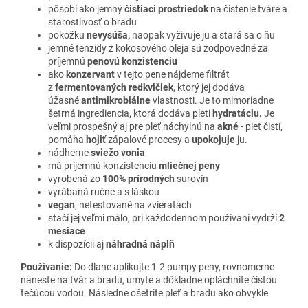
pôsobí ako jemný
čistiaci prostriedok
na čistenie tváre a
starostlivosť o bradu
pokožku
nevysúša,
naopak vyživuje ju a stará sa o ňu
jemné tenzidy z kokosového oleja sú zodpovedné za
príjemnú
penovú konzistenciu
ako
konzervant
v tejto pene nájdeme filtrát
z
fermentovaných redkvičiek,
ktorý jej dodáva
úžasné
antimikrobiálne
vlastnosti. Je to mimoriadne
šetrná ingrediencia, ktorá dodáva pleti
hydratáciu.
Je
veľmi prospešný aj pre pleť náchylnú na
akné
- pleť čistí,
pomáha
hojiť
zápalové procesy a
upokojuje
ju.
nádherne
sviežo vonia
má príjemnú konzistenciu
mliečnej peny
vyrobená zo
100% prírodných
surovín
vyrábaná ručne a s láskou
vegan
, netestované na zvieratách
stačí jej veľmi málo, pri každodennom používaní vydrží
2
mesiace
k dispozícii aj
náhradná náplň
Používanie:
Do dlane aplikujte 1-2 pumpy peny, rovnomerne
naneste na tvár a bradu, umyte a dôkladne opláchnite čistou
tečúcou vodou. Následne ošetrite pleť a bradu ako obvykle