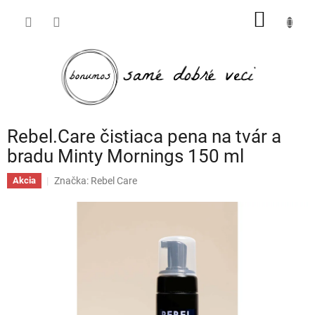
Prejsť
NÁKU
na
obsah
KOŠÍK
Rebel.Care čistiaca pena na tvár a
bradu Minty Mornings 150 ml
Značka:
Rebel Care
Akcia