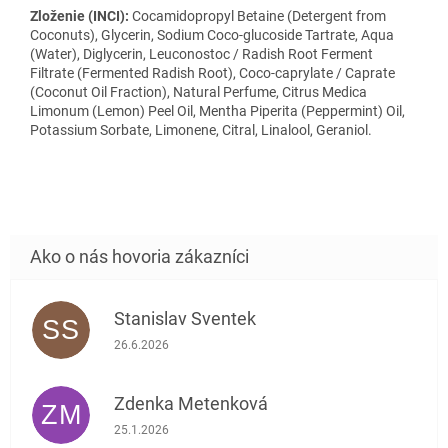
Zloženie (INCI):
Cocamidopropyl Betaine (Detergent from
Coconuts), Glycerin, Sodium Coco-glucoside Tartrate, Aqua
(Water), Diglycerin, Leuconostoc / Radish Root Ferment
Filtrate (Fermented Radish Root), Coco-caprylate / Caprate
(Coconut Oil Fraction), Natural Perfume, Citrus Medica
Limonum (Lemon) Peel Oil, Mentha Piperita (Peppermint) Oil,
Potassium Sorbate, Limonene, Citral, Linalool, Geraniol.
Stanislav Sventek
SS
Hodnotenie obchodu je 5 z 5 hviezdičiek.
26.6.2026
Zdenka Metenková
ZM
Hodnotenie obchodu je 1 z 5 hviezdičiek.
25.1.2026