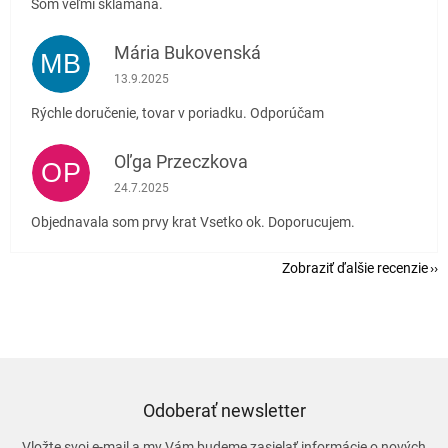
Som veľmi sklamaná.
Mária Bukovenská
MB
Hodnotenie obchodu je 5 z 5 hviezdičiek.
13.9.2025
Rýchle doručenie, tovar v poriadku. Odporúčam
Oľga Przeczkova
OP
Hodnotenie obchodu je 5 z 5 hviezdičiek.
24.7.2025
Objednavala som prvy krat Vsetko ok. Doporucujem.
Zobraziť ďalšie recenzie
Odoberať newsletter
Vložte svoj e-mail a my Vám budeme zasielať informácie o nových