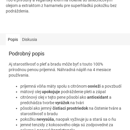
100% prírodný a vegánsky krém na holenie so slnečnicovým
olejom a extraktom z hamamelu pre superhladkú pokožku bez
podráždenia.
Popis
Diskusia
Podrobný popis
Aj starostlivosť o pleť a bradu môže byť s touto 100%
prírodnou penou príjemná. Náhradná náplň na 4 mesiace
používania.
príjemná vôňa mäty spolu s citrónom
osvieži
a povzbudí
mätový olej
upokojuje
podráždenie pleti a zápal
citrónový olej
v tejto pene pôsobí ako
antioxidant
a
predchádza tvorbe
vyrážok
na tvári
pôsobí ako jemný
čistiaci prostriedok
na čistenie tváre a
starostlivosť o bradu
pokožku
nevysúša,
naopak vyživuje ju a stará sa o ňu
jemné tenzidy z kokosového oleja sú zodpovedné za