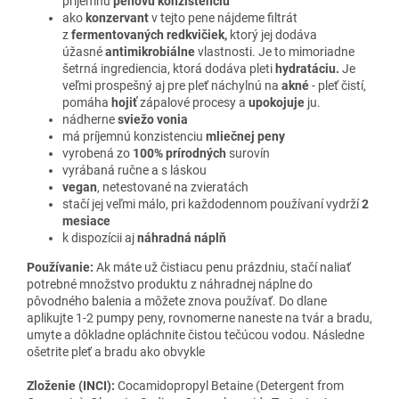
príjemnú
penovú konzistenciu
ako
konzervant
v tejto pene nájdeme filtrát
z
fermentovaných redkvičiek,
ktorý jej dodáva
úžasné
antimikrobiálne
vlastnosti. Je to mimoriadne
šetrná ingrediencia, ktorá dodáva pleti
hydratáciu.
Je
veľmi prospešný aj pre pleť náchylnú na
akné
- pleť čistí,
pomáha
hojiť
zápalové procesy a
upokojuje
ju.
nádherne
sviežo vonia
má príjemnú konzistenciu
mliečnej peny
vyrobená zo
100% prírodných
surovín
vyrábaná ručne a s láskou
vegan
, netestované na zvieratách
stačí jej veľmi málo, pri každodennom používaní vydrží
2
mesiace
k dispozícii aj
náhradná náplň
Používanie:
Ak máte už čistiacu penu prázdniu, stačí naliať
potrebné množstvo produktu z náhradnej náplne do
pôvodného balenia a môžete znova používať.
Do dlane
aplikujte 1-2 pumpy peny, rovnomerne naneste na tvár a bradu,
umyte a dôkladne opláchnite čistou tečúcou vodou. Následne
ošetrite pleť a bradu ako obvykle
Zloženie (INCI):
Cocamidopropyl Betaine (Detergent from