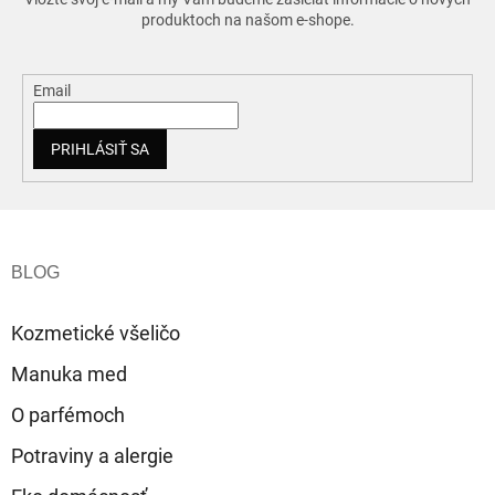
produktoch na našom e-shope.
Email
PRIHLÁSIŤ SA
Z
á
p
ä
t
Kozmetické všeličo
i
e
Manuka med
O parfémoch
Potraviny a alergie