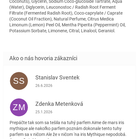
Coconuts), Glycerin, Sodium Coco-glucoside Tartrate, Aqua
(Water), Diglycerin, Leuconostoc / Radish Root Ferment
Filtrate (Fermented Radish Root), Coco-caprylate / Caprate
(Coconut Oil Fraction), Natural Perfume, Citrus Medica
Limonum (Lemon) Peel Oil, Mentha Piperita (Peppermint) Oil,
Potassium Sorbate, Limonene, Citral, Linalool, Geraniol.
Stanislav Sventek
SS
Hodnotenie obchodu je 5 z 5 hviezdičiek.
26.6.2026
Zdenka Metenková
ZM
Hodnotenie obchodu je 1 z 5 hviezdičiek.
25.1.2026
Prepáčte tak som sa tešila na tuhý parfem Aime de mars iris
mythique ale nakoľko parfem poznám dokonale tento tuhy
parfem sa v ničom Ale že v ničom 'na iris Mythique nepodobá.