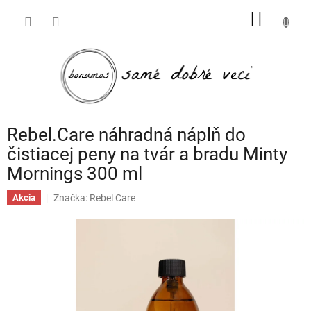
Prejsť
NÁKU
na
obsah
KOŠÍK
Rebel.Care náhradná náplň do
čistiacej peny na tvár a bradu Minty
Mornings 300 ml
Značka:
Rebel Care
Akcia