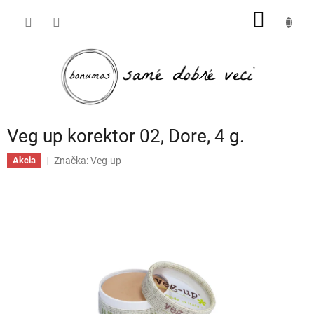
Prejsť
NÁKU
na
obsah
KOŠÍK
Veg up korektor 02, Dore, 4 g.
Značka:
Veg-up
Akcia