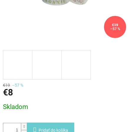
€19
–57 %
€19
–57 %
€8
Jednotková
Skladom
cena:
Pridať do košíka