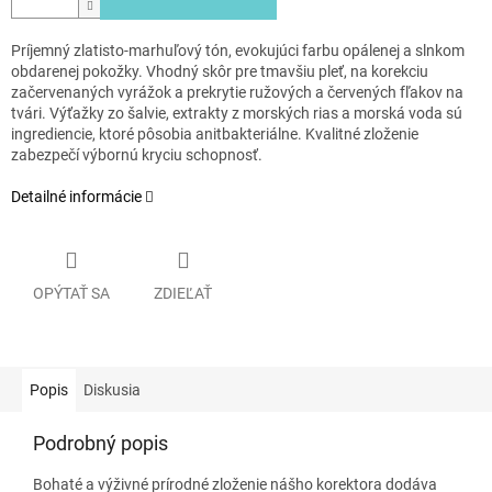
Príjemný zlatisto-marhuľový tón, evokujúci farbu opálenej a slnkom
obdarenej pokožky. Vhodný skôr pre tmavšiu pleť, na korekciu
začervenaných vyrážok a prekrytie ružových a červených fľakov na
tvári. Výťažky zo šalvie, extrakty z morských rias a morská voda sú
ingrediencie, ktoré pôsobia anitbakteriálne. Kvalitné zloženie
zabezpečí výbornú kryciu schopnosť.
Detailné informácie
OPÝTAŤ SA
ZDIEĽAŤ
Popis
Diskusia
Podrobný popis
Bohaté a výživné prírodné zloženie nášho korektora dodáva