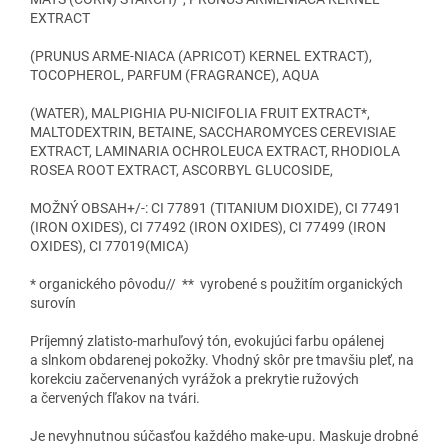
EXTRACT
(PRUNUS ARME-NIACA (APRICOT) KERNEL EXTRACT),
TOCOPHEROL, PARFUM (FRAGRANCE), AQUA
(WATER), MALPIGHIA PU-NICIFOLIA FRUIT EXTRACT*,
MALTODEXTRIN, BETAINE, SACCHAROMYCES CEREVISIAE
EXTRACT, LAMINARIA OCHROLEUCA EXTRACT, RHODIOLA
ROSEA ROOT EXTRACT, ASCORBYL GLUCOSIDE,
MOŽNÝ OBSAH+/-: CI 77891 (TITANIUM DIOXIDE), CI 77491
(IRON OXIDES), CI 77492 (IRON OXIDES), CI 77499 (IRON
OXIDES), CI 77019(MICA)
* organického pôvodu// ** vyrobené s použitím organických
surovín
Príjemný zlatisto-marhuľový tón, evokujúci farbu opálenej
a slnkom obdarenej pokožky. Vhodný skôr pre tmavšiu pleť, na
korekciu začervenaných vyrážok a prekrytie ružových
a červených fľakov na tvári.
Je nevyhnutnou súčasťou každého make-upu. Maskuje drobné