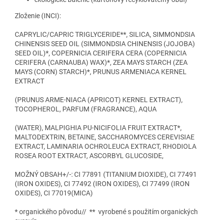
Zloženie (INCI):
CAPRYLIC/CAPRIC TRIGLYCERIDE**, SILICA, SIMMONDSIA
CHINENSIS SEED OIL (SIMMONDSIA CHINENSIS (JOJOBA)
SEED OIL)*, COPERNICIA CERIFERA CERA (COPERNICIA
CERIFERA (CARNAUBA) WAX)*, ZEA MAYS STARCH (ZEA
MAYS (CORN) STARCH)*, PRUNUS ARMENIACA KERNEL
EXTRACT
(PRUNUS ARME-NIACA (APRICOT) KERNEL EXTRACT),
TOCOPHEROL, PARFUM (FRAGRANCE), AQUA
(WATER), MALPIGHIA PU-NICIFOLIA FRUIT EXTRACT*,
MALTODEXTRIN, BETAINE, SACCHAROMYCES CEREVISIAE
EXTRACT, LAMINARIA OCHROLEUCA EXTRACT, RHODIOLA
ROSEA ROOT EXTRACT, ASCORBYL GLUCOSIDE,
MOŽNÝ OBSAH+/-: CI 77891 (TITANIUM DIOXIDE), CI 77491
(IRON OXIDES), CI 77492 (IRON OXIDES), CI 77499 (IRON
OXIDES), CI 77019(MICA)
* organického pôvodu// ** vyrobené s použitím organických