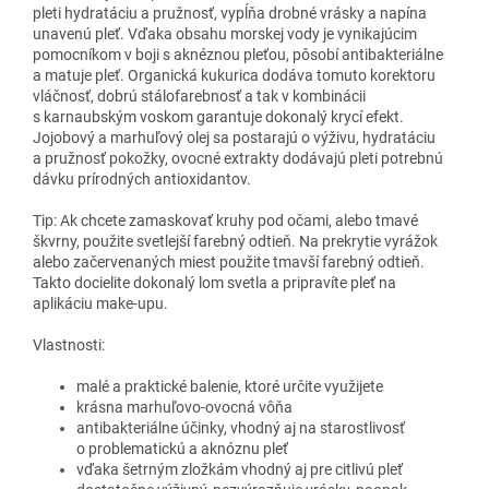
pleti hydratáciu a pružnosť, vypĺňa drobné vrásky a napína
unavenú pleť. Vďaka obsahu morskej vody je vynikajúcim
pomocníkom v boji s aknéznou pleťou, pôsobí antibakteriálne
a matuje pleť. Organická kukurica dodáva tomuto korektoru
vláčnosť, dobrú stálofarebnosť a tak v kombinácii
s karnaubským voskom garantuje dokonalý krycí efekt.
Jojobový a marhuľový olej sa postarajú o výživu, hydratáciu
a pružnosť pokožky, ovocné extrakty dodávajú pleti potrebnú
dávku prírodných antioxidantov.
Tip: Ak chcete zamaskovať kruhy pod očami, alebo tmavé
škvrny, použite svetlejší farebný odtieň. Na prekrytie vyrážok
alebo začervenaných miest použite tmavší farebný odtieň.
Takto docielite dokonalý lom svetla a pripravíte pleť na
aplikáciu make-upu.
Vlastnosti:
malé a praktické balenie, ktoré určite využijete
krásna marhuľovo-ovocná vôňa
antibakteriálne účinky, vhodný aj na starostlivosť
o problematickú a aknóznu pleť
vďaka šetrným zložkám vhodný aj pre citlivú pleť