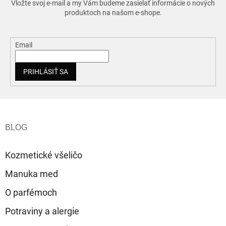
Vložte svoj e-mail a my Vám budeme zasielať informácie o nových
produktoch na našom e-shope.
Email
PRIHLÁSIŤ SA
Z
á
p
ä
t
Kozmetické všeličo
i
e
Manuka med
O parfémoch
Potraviny a alergie