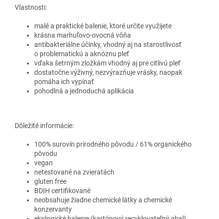
Vlastnosti:
malé a praktické balenie, ktoré určite využijete
krásna marhuľovo-ovocná vôňa
antibakteriálne účinky, vhodný aj na starostlivosť
o problematickú a aknóznu pleť
vďaka šetrným zložkám vhodný aj pre citlivú pleť
dostatočne výživný, nezvýrazňuje vrásky, naopak
pomáha ich vypínať
pohodlná a jednoduchá aplikácia
Dôležité informácie:
100% surovín prírodného pôvodu / 61% organického
pôvodu
vegan
netestované na zvieratách
gluten free
BDIH certifikované
neobsahuje žiadne chemické látky a chemické
konzervanty
ekologické balenie (kartónový recyklovateľný obal)