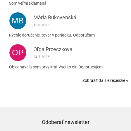
Som veľmi sklamaná.
Mária Bukovenská
MB
Hodnotenie obchodu je 5 z 5 hviezdičiek.
13.9.2025
Rýchle doručenie, tovar v poriadku. Odporúčam
Oľga Przeczkova
OP
Hodnotenie obchodu je 5 z 5 hviezdičiek.
24.7.2025
Objednavala som prvy krat Vsetko ok. Doporucujem.
Zobraziť ďalšie recenzie
Odoberať newsletter