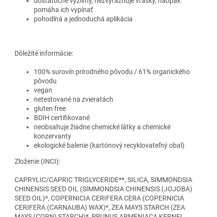
dostatočne výživný, nezvýrazňuje vrásky, naopak
pomáha ich vypínať
pohodlná a jednoduchá aplikácia
Dôležité informácie:
100% surovín prírodného pôvodu / 61% organického
pôvodu
vegan
netestované na zvieratách
gluten free
BDIH certifikované
neobsahuje žiadne chemické látky a chemické
konzervanty
ekologické balenie (kartónový recyklovateľný obal)
Zloženie (INCI):
CAPRYLIC/CAPRIC TRIGLYCERIDE**, SILICA, SIMMONDSIA
CHINENSIS SEED OIL (SIMMONDSIA CHINENSIS (JOJOBA)
SEED OIL)*, COPERNICIA CERIFERA CERA (COPERNICIA
CERIFERA (CARNAUBA) WAX)*, ZEA MAYS STARCH (ZEA
MAYS (CORN) STARCH)*, PRUNUS ARMENIACA KERNEL