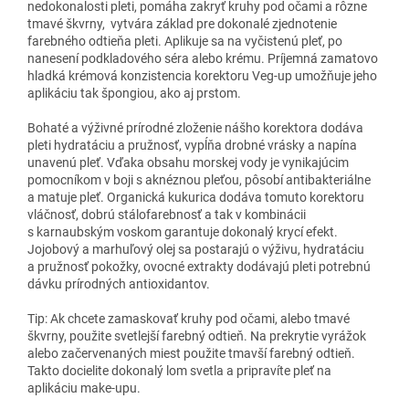
nedokonalosti pleti, pomáha zakryť kruhy pod očami a rôzne
tmavé škvrny, vytvára základ pre dokonalé zjednotenie
farebného odtieňa pleti. Aplikuje sa na vyčistenú pleť, po
nanesení podkladového séra alebo krému. Príjemná zamatovo
hladká krémová konzistencia korektoru Veg-up umožňuje jeho
aplikáciu tak špongiou, ako aj prstom.
Bohaté a výživné prírodné zloženie nášho korektora dodáva
pleti hydratáciu a pružnosť, vypĺňa drobné vrásky a napína
unavenú pleť. Vďaka obsahu morskej vody je vynikajúcim
pomocníkom v boji s aknéznou pleťou, pôsobí antibakteriálne
a matuje pleť. Organická kukurica dodáva tomuto korektoru
vláčnosť, dobrú stálofarebnosť a tak v kombinácii
s karnaubským voskom garantuje dokonalý krycí efekt.
Jojobový a marhuľový olej sa postarajú o výživu, hydratáciu
a pružnosť pokožky, ovocné extrakty dodávajú pleti potrebnú
dávku prírodných antioxidantov.
Tip: Ak chcete zamaskovať kruhy pod očami, alebo tmavé
škvrny, použite svetlejší farebný odtieň. Na prekrytie vyrážok
alebo začervenaných miest použite tmavší farebný odtieň.
Takto docielite dokonalý lom svetla a pripravíte pleť na
aplikáciu make-upu.