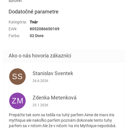
surovín
Dodatočné parametre
Kategória
:
Tvár
EAN
:
8052086650169
Farba
:
02 Dore
Stanislav Sventek
SS
Hodnotenie obchodu je 5 z 5 hviezdičiek.
26.6.2026
Zdenka Metenková
ZM
Hodnotenie obchodu je 1 z 5 hviezdičiek.
25.1.2026
Prepáčte tak som sa tešila na tuhý parfem Aime de mars iris
mythique ale nakoľko parfem poznám dokonale tento tuhy
parfem sa v ničom Ale že v ničom 'na iris Mythique nepodobá.