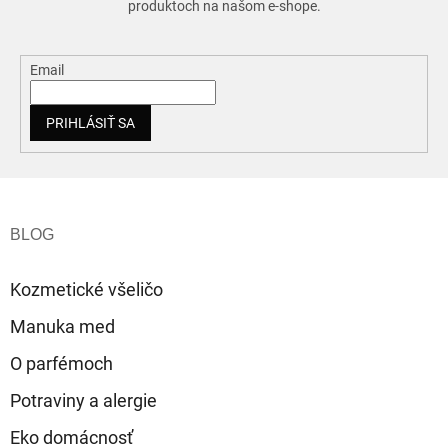
produktoch na našom e-shope.
Email
PRIHLÁSIŤ SA
Z
á
p
ä
t
Kozmetické všeličo
i
e
Manuka med
O parfémoch
Potraviny a alergie
Eko domácnosť