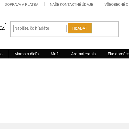
DOPRAVA A PLATBA
NAŠE KONTAKTNÉ ÚDAJE
VŠEOBECNÉ 
HĽADAŤ
lo
Mama a dieťa
Muži
Aromaterapia
Eko domác