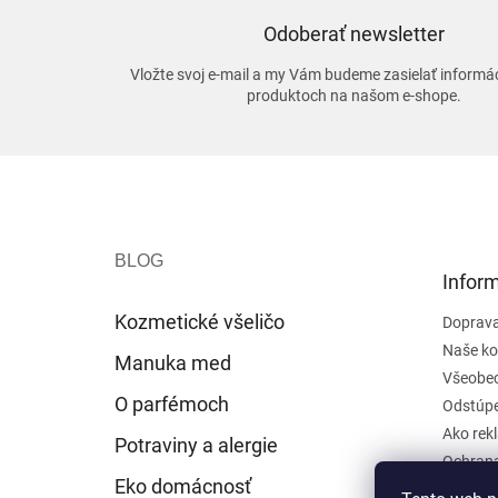
Odoberať newsletter
Vložte svoj e-mail a my Vám budeme zasielať informá
produktoch na našom e-shope.
Z
á
p
ä
t
Inform
i
e
Kozmetické všeličo
Doprava
Naše ko
Manuka med
Všeobe
O parfémoch
Odstúpe
Ako rek
Potraviny a alergie
Ochrana
Eko domácnosť