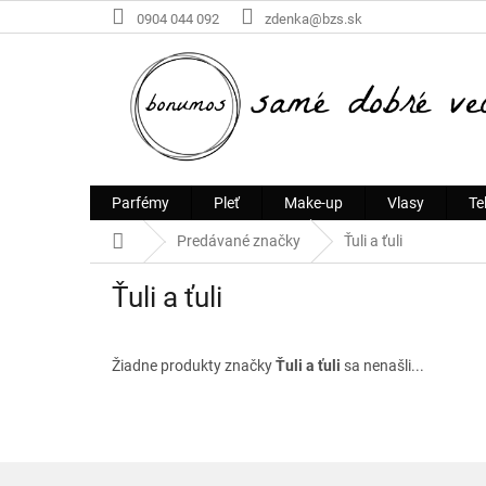
Prejsť
0904 044 092
zdenka@bzs.sk
na
obsah
Parfémy
Pleť
Make-up
Vlasy
Te
Domov
Predávané značky
Ťuli a ťuli
Ťuli a ťuli
Žiadne produkty značky
Ťuli a ťuli
sa nenašli...