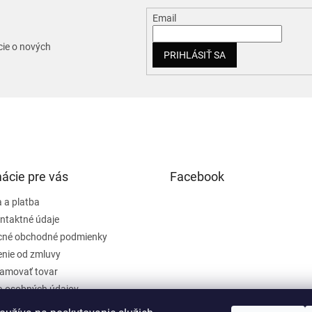
Email
cie o nových
PRIHLÁSIŤ SA
ácie pre vás
Facebook
 a platba
ntaktné údaje
cné obchodné podmienky
nie od zmluvy
lamovať tovar
 osobných údajov