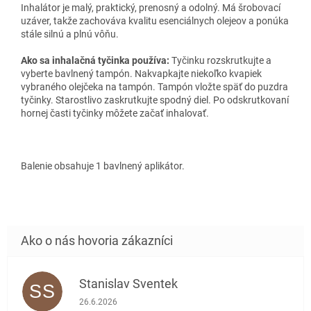
Inhalátor je malý, praktický, prenosný a odolný. Má šrobovací
uzáver, takže zachováva kvalitu esenciálnych olejeov a ponúka
stále silnú a plnú vôňu.
Ako sa inhalačná tyčinka používa:
Tyčinku rozskrutkujte a
vyberte bavlnený tampón.
Nakvapkajte niekoľko kvapiek
vybraného olejčeka na tampón.
Tampón vložte späť do puzdra
tyčinky.
Starostlivo zaskrutkujte spodný diel.
Po odskrutkovaní
hornej časti tyčinky môžete začať inhalovať.
Balenie obsahuje 1 bavlnený aplikátor.
Stanislav Sventek
SS
Hodnotenie obchodu je 5 z 5 hviezdičiek.
26.6.2026