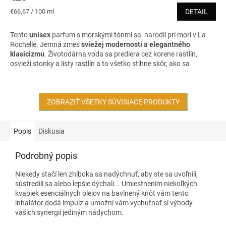
je
Jednotková
€66,67 / 100 ml
DETAIL
4,6
cena:
z
Tento
unisex
parfum s morskými tónmi sa narodil pri mori v La
5
Rochelle. Jemná zmes
sviežej modernosti a elegantného
hviezdičiek.
klasicizmu
. Životodárna voda sa prediera cez korene rastlín,
osvieži stonky a listy rastlín a to všetko stihne skôr, ako sa
dostane do pokojného rybníka obklopeného drevom
a machom. Morská sviežosť je umocnená bazalkou a mätou,
vôňa je
vyvážená citrusovými tónmi a zjemnená kyticou bielych
jemných kvetín.
ZOBRAZIŤ VŠETKY SÚVISIACE PRODUKTY
Urodzený a distingvovaný
dubový mach, spolu
s rafinovaným cédrovým drevom dodáva tomuto parfumu
silný
a energický charakter
.
Popis
Diskusia
Bez krabičky, balené v šifónovom vrecúšku.
Podrobný popis
Niekedy stačí len zhlboka sa nadýchnuť, aby ste sa uvoľnili,
sústredili sa alebo lepšie dýchali... Umiestnením niekoľkých
kvapiek esenciálnych olejov na bavlnený knôt vám tento
inhalátor dodá impulz a umožní vám vychutnať si výhody
vašich synergií jediným nádychom.