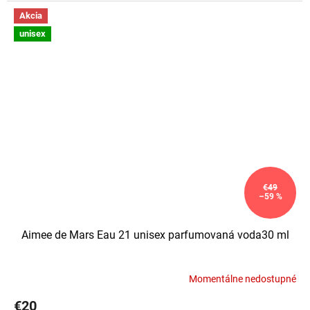
Akcia
unisex
€49
–59 %
Aimee de Mars Eau 21 unisex parfumovaná voda30 ml
Momentálne nedostupné
Priemerné
hodnotenie
€20
produktu