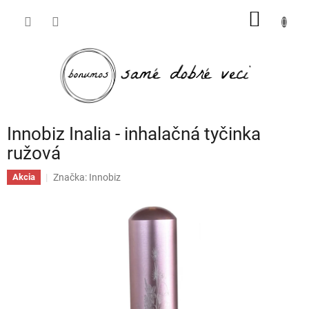
Prejsť
NÁKU
na
obsah
KOŠÍK
Innobiz Inalia - inhalačná tyčinka
ružová
Značka:
Innobiz
Akcia