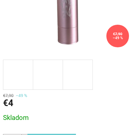
€7,90
–49 %
€7,90
–49 %
€4
Jednotková
Skladom
cena: