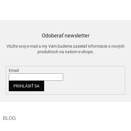
Odoberať newsletter
Vložte svoj e-mail a my Vám budeme zasielať informácie o nových
produktoch na našom e-shope.
Email
PRIHLÁSIŤ SA
Z
á
p
ä
t