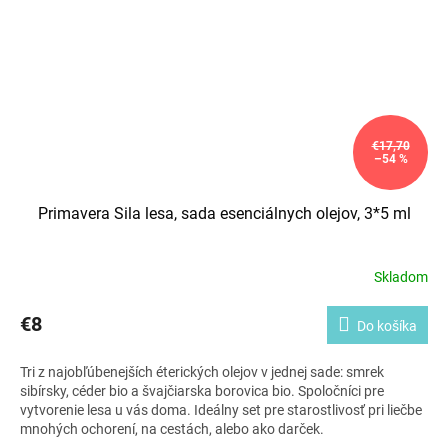
€17,70
–54 %
Primavera Sila lesa, sada esenciálnych olejov, 3*5 ml
Skladom
€8
Do košíka
Tri z najobľúbenejších éterických olejov v jednej sade: smrek
sibírsky, céder bio a švajčiarska borovica bio. Spoločníci pre
vytvorenie lesa u vás doma. Ideálny set pre starostlivosť pri liečbe
mnohých ochorení, na cestách, alebo ako darček.