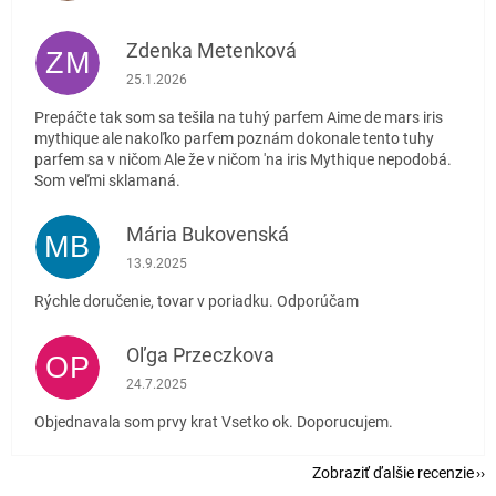
Zdenka Metenková
ZM
Hodnotenie obchodu je 1 z 5 hviezdičiek.
25.1.2026
Prepáčte tak som sa tešila na tuhý parfem Aime de mars iris
mythique ale nakoľko parfem poznám dokonale tento tuhy
parfem sa v ničom Ale že v ničom 'na iris Mythique nepodobá.
Som veľmi sklamaná.
Mária Bukovenská
MB
Hodnotenie obchodu je 5 z 5 hviezdičiek.
13.9.2025
Rýchle doručenie, tovar v poriadku. Odporúčam
Oľga Przeczkova
OP
Hodnotenie obchodu je 5 z 5 hviezdičiek.
24.7.2025
Objednavala som prvy krat Vsetko ok. Doporucujem.
Zobraziť ďalšie recenzie