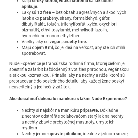
Majú
široký štetec, vďaka ktorému sa lak dobre
aplikuje.
Laky sú
12 free
– bez obsahu agresívnych a škodlivých
látok ako parabény, sírany, formaldehyd, gáfor,
dibutylftalát, toluén, trifenylfosfát, xylén, oxychlori
bizmutitý, ethyl-tosylamid, methylisothiazolin,
hydrochinonmonomethylether.
Všetky laky sú v
egan, cruelty free.
Majú objem
9 ml,
čo je ideálna veľkosť, aby ste ich stihli
spotrebovať.
Nude Experience je francúzska rodinná firma, ktorej cieľom je
spestriť a zafarbiť každodenný život žien prírodnou, vegánskou
a etickou kozmetikou. Prináša laky na nechty a rúže, ktoré sú
prepracované do posledného detailu, aby každej žene poskytli
neuveriteľný a jedinečný zážitok.
Ako dosiahnuť dokonalú manikúru s lakmi Nude Experience?
Nechty si najskôr na manikúru
pripravte.
Dôkladne
z nechtov odstráňte odlakovačom starý lak na nechty
a nechty zbavte prebytočnej mastnoty, umyte ich
mydlom
Nechty jemne
upravte pilníkom
, ideálne v jednom smere,