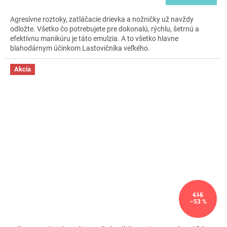
cena:
Agresívne roztoky, zatláčacie drievka a nožničky už navždy
odložte. Všetko čo potrebujete pre dokonalú, rýchlu, šetrnú a
efektívnu manikúru je táto emulzia. A to všetko hlavne
blahodárnym účinkom Lastovičníka veľkého.
Akcia
€15
–53 %