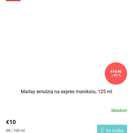
€19,90
–49 %
Marlay emulzia na expres manikúru, 125 ml
Skladom
€10
Jednotková
€8 / 100 ml
Do košíka