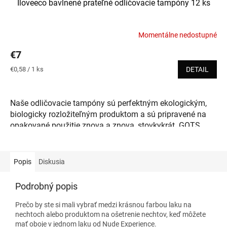
Iloveeco bavlnené prateľné odličovacie tampóny 12 ks
Momentálne nedostupné
Priemerné
hodnotenie
€7
produktu
je
Jednotková
€0,58 / 1 ks
DETAIL
4,5
cena:
z
5
Naše odličovacie tampóny sú perfektným ekologickým,
hviezdičiek.
biologicky rozložiteľným produktom a sú pripravené na
opakované použitie znova a znova, stovkykrát. GOTS
certifikované a vyrobené zo 100% organického materiálu,
sú extrémne mäkké a príjemné na dotyk. Sú skutočne
veľké na to, aby si poradili s makeupom aj bežnou špinou
Popis
Diskusia
na pleti a dokonale ju vyčistili. Ich priemer je až
10 cm
. Z
opačnej strany majú
praktické uško
, kam si dáte pri
Podrobný popis
odličovaní ruku. Súprava bola špeciálne navrhnutá pre
dvojfázové čistenie. 100% bavlnené, trojvrstvové
čierne
Prečo by ste si mali vybrať medzi krásnou farbou laku na
tampóny sú vynikajúce na čistenie náročnejšieho
nechtoch alebo produktom na ošetrenie nechtov, keď môžete
mať oboje v jednom laku od Nude Experience.
makeupu ako je riasenka, očné tiene, rúž alebo podklad.