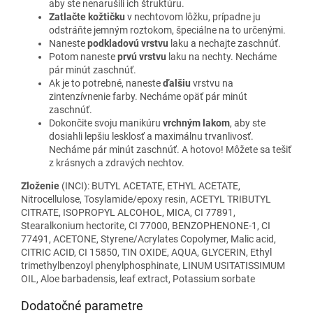
aby ste nenarušili ich štruktúru.
Zatlačte kožtičku
v nechtovom lôžku, prípadne ju
odstráňte jemným roztokom, špeciálne na to určenými.
Naneste
podkladovú vrstvu
laku a nechajte zaschnúť.
Potom naneste
prvú vrstvu
laku na nechty. Necháme
pár minút zaschnúť.
Ak je to potrebné, naneste
ďalšiu
vrstvu na
zintenzívnenie farby. Necháme opäť pár minút
zaschnúť.
Dokončite svoju manikúru
vrchným lakom
, aby ste
dosiahli lepšiu lesklosť a maximálnu trvanlivosť.
Necháme pár minút zaschnúť. A hotovo! Môžete sa tešiť
z krásnych a zdravých nechtov.
Zloženie
(INCI):
BUTYL ACETATE, ETHYL ACETATE,
Nitrocellulose, Tosylamide/epoxy resin, ACETYL TRIBUTYL
CITRATE, ISOPROPYL ALCOHOL, MICA, CI 77891,
Stearalkonium hectorite, CI 77000, BENZOPHENONE-1, CI
77491, ACETONE, Styrene/Acrylates Copolymer, Malic acid,
CITRIC ACID, CI 15850, TIN OXIDE, AQUA, GLYCERIN, Ethyl
trimethylbenzoyl phenylphosphinate, LINUM USITATISSIMUM
OIL, Aloe barbadensis, leaf extract, Potassium sorbate
Dodatočné parametre