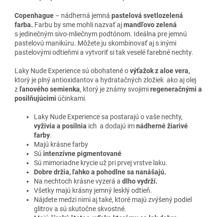
Biele
trojvrstvové vankúšiky sú vyrobené zo 70% z
Copenhague
– nádherná jemná
pastelová svetlozelená
bambusových vlákien a z 30% z bio-bavlny. Jemne
farba.
Farbu by sme mohli nazvať aj
mandľovo zelená
pokožku dočistia, odstraňujú všetky zostávajúce
s jedinečným sivo-mliečnym podtónom. Ideálna pre jemnú
nečistoty a zanechávajú vašu pleť sviežu a žiariacu. Sú
pastelovú manikúru. Môžete ju skombinovať aj s inými
mimoriadne jemné a pri čistení šetrné, pokožku
pastelovými odtieňmi a vytvoriť si tak veselé farebné nechty.
nedráždia. Súčasťou je aj praktické vrecko na pranie.
Laky Nude Experience sú obohatené o
výťažok z aloe vera,
ktorý je plný antioxidantov a hydratačných zložiek ako aj olej
z
ľanového semienka
, ktorý je známy svojimi
regeneračnými a
posilňujúcimi
účinkami.
Laky Nude Experience sa postarajú o vaše nechty,
vyživia a posilnia
ich a dodajú im
nádherné žiarivé
farby
.
Majú krásne farby
Sú
intenzívne pigmentované
Sú mimoriadne krycie už pri prvej vrstve laku.
Dobre držia, ľahko a pohodlne sa nanášajú.
Na nechtoch krásne vyzerá a
dlho vydrží.
Všetky majú krásny jemný lesklý odtieň.
Nájdete medzi nimi aj také, ktoré majú zvýšený podiel
glitrov a sú skutočne skvostné.