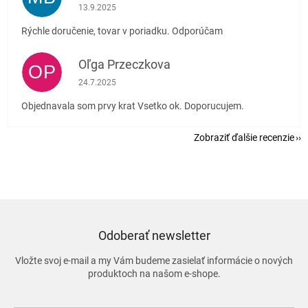
Hodnotenie obchodu je 5 z 5 hviezdičiek.
13.9.2025
Rýchle doručenie, tovar v poriadku. Odporúčam
Oľga Przeczkova
OP
Hodnotenie obchodu je 5 z 5 hviezdičiek.
24.7.2025
Objednavala som prvy krat Vsetko ok. Doporucujem.
Zobraziť ďalšie recenzie
Odoberať newsletter
Vložte svoj e-mail a my Vám budeme zasielať informácie o nových
produktoch na našom e-shope.