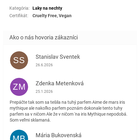
Kategória
:
Laky na nechty
Certifikát
:
Cruelty Free, Vegan
Stanislav Sventek
SS
Hodnotenie obchodu je 5 z 5 hviezdičiek.
26.6.2026
Zdenka Metenková
ZM
Hodnotenie obchodu je 1 z 5 hviezdičiek.
25.1.2026
Prepáčte tak som sa tešila na tuhý parfem Aime de mars iris
mythique ale nakoľko parfem poznám dokonale tento tuhy
parfem sa v ničom Ale že v ničom 'na iris Mythique nepodobá.
Som veľmi sklamaná.
Mária Bukovenská
MB