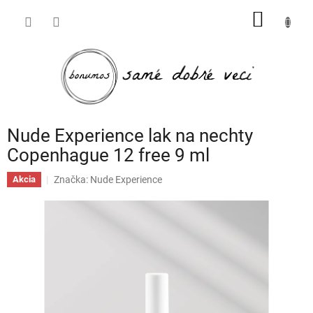
Prejsť
NÁKU
na
obsah
KOŠÍK
Nude Experience lak na nechty
Copenhague 12 free 9 ml
Značka:
Nude Experience
Akcia