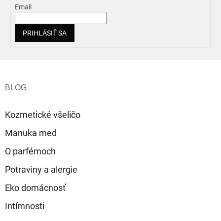
Email
PRIHLÁSIŤ SA
Z
á
p
ä
t
Kozmetické všeličo
i
e
Manuka med
O parfémoch
Potraviny a alergie
Eko domácnosť
Intímnosti