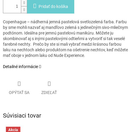
Pridať do košíka
Copenhague – nádherná jemná pastelová svetlozelená farba. Farbu
by sme mohli nazvať aj mandľovo zelená s jedinečným sivo-mliečnym
podtónom. Ideálna pre jemnú pastelovú manikúru. Môžete ju
skombinovať aj s inými pastelovými odtieňmi a vytvoriť si tak veselé
farebné nechty. Prečo by ste si mali vybrať medzi krásnou farbou
laku na nechtoch alebo produktom na ošetrenie nechtov, keď môžete
mať oboje v jednom laku od Nude Experience.
Detailné informácie
OPÝTAŤ SA
ZDIEĽAŤ
Súvisiaci tovar
Akcia