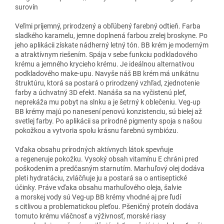
surovín
Veľmi príjemný, prirodzený a obľúbený farebný odtieň. Farba
sladkého karamelu, jemne doplnená farbou zrelej broskyne. Po
jeho aplikácii získate nádherný letný tón. BB krém je moderným
a atraktívnym riešením. Spája v sebe funkciu podkladového
krému a jemného krycieho krému. Je ideálnou alternatívou
podkladového make-upu. Navyše náš BB krém má unikátnu
štruktúru, ktorá sa postará o prirodzený vzhľad, zjednotenie
farby a úchvatný 3D efekt. Nanáša sa na vyčistenú pleť,
neprekáža mu pobyt na slnku a je šetrný k oblečeniu. Veg-up
BB krémy majú po nanesení penovú konzistenciu, sú bielej až
svetlej farby. Po aplikácii sa prírodné pigmenty spoja s našou
pokožkou a vytvoria spolu krásnu farebnú symbiózu.
Vďaka obsahu prírodných aktívnych látok spevňuje
a regeneruje pokožku. Vysoký obsah vitamínu E chráni pred
poškodením a predčasným starnutím. Marhuľový olej dodáva
pleti hydratáciu, zvláčňuje ju a postará sa o antiseptické
účinky. Práve vďaka obsahu marhuľového oleja, šalvie
a morskej vody sú Veg-up BB krémy vhodné aj pre ľudí
s citlivou a problematickou pleťou. Pšeničný proteín dodáva
tomuto krému vláčnosť a výživnosť, morské riasy