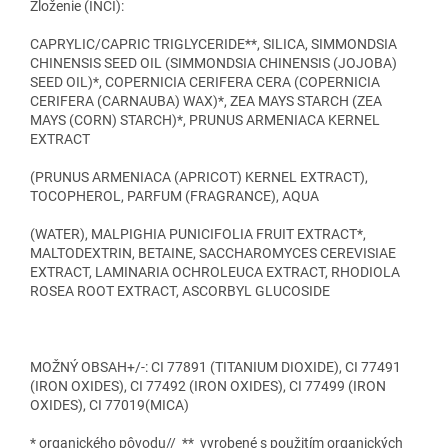
Zloženie (INCI):
CAPRYLIC/CAPRIC TRIGLYCERIDE**, SILICA, SIMMONDSIA
CHINENSIS SEED OIL (SIMMONDSIA CHINENSIS (JOJOBA)
SEED OIL)*, COPERNICIA CERIFERA CERA (COPERNICIA
CERIFERA (CARNAUBA) WAX)*, ZEA MAYS STARCH (ZEA
MAYS (CORN) STARCH)*, PRUNUS ARMENIACA KERNEL
EXTRACT
(PRUNUS ARMENIACA (APRICOT) KERNEL EXTRACT),
TOCOPHEROL, PARFUM (FRAGRANCE), AQUA
(WATER), MALPIGHIA PUNICIFOLIA FRUIT EXTRACT*,
MALTODEXTRIN, BETAINE, SACCHAROMYCES CEREVISIAE
EXTRACT, LAMINARIA OCHROLEUCA EXTRACT, RHODIOLA
ROSEA ROOT EXTRACT, ASCORBYL GLUCOSIDE
MOŽNÝ OBSAH+/-: CI 77891 (TITANIUM DIOXIDE), CI 77491
(IRON OXIDES), CI 77492 (IRON OXIDES), CI 77499 (IRON
OXIDES), CI 77019(MICA)
* organického pôvodu// ** vyrobené s použitím organických