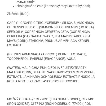
konzervanty
ekologické balenie (kartónový recyklovateľný obal)
Zloženie (INCI):
CAPRYLIC/CAPRIC TRIGLYCERIDE**, SILICA, SIMMONDSIA
CHINENSIS SEED OIL (SIMMONDSIA CHINENSIS (JOJOBA)
SEED OIL)*, COPERNICIA CERIFERA CERA (COPERNICIA
CERIFERA (CARNAUBA) WAX)*, ZEA MAYS STARCH (ZEA
MAYS (CORN) STARCH)*, PRUNUS ARMENIACA KERNEL
EXTRACT
(PRUNUS ARMENIACA (APRICOT) KERNEL EXTRACT),
TOCOPHEROL, PARFUM (FRAGRANCE), AQUA
(WATER), MALPIGHIA PUNICIFOLIA FRUIT EXTRACT*,
MALTODEXTRIN, BETAINE, SACCHAROMYCES CEREVISIAE
EXTRACT, LAMINARIA OCHROLEUCA EXTRACT, RHODIOLA
ROSEA ROOT EXTRACT, ASCORBYL GLUCOSIDE
MOŽNÝ OBSAH+/-: CI 77891 (TITANIUM DIOXIDE), CI 77491
(IRON OXIDES), CI 77492 (IRON OXIDES), CI 77499 (IRON