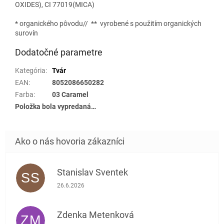
OXIDES), CI 77019(MICA)
* organického pôvodu// ** vyrobené s použitím organických
surovín
Dodatočné parametre
Kategória
:
Tvár
EAN
:
8052086650282
Farba
:
03 Caramel
Položka bola vypredaná…
Stanislav Sventek
SS
Hodnotenie obchodu je 5 z 5 hviezdičiek.
26.6.2026
Zdenka Metenková
ZM