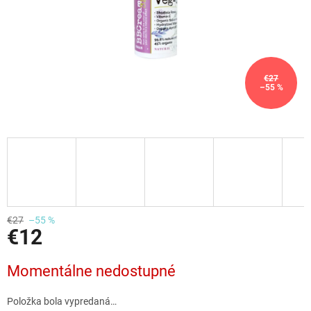
€27
–55 %
€27
–55 %
€12
Jednotková
Momentálne nedostupné
cena:
Položka bola vypredaná…