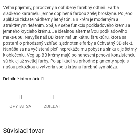
Veľmi príjemný, prirodzený a obľúbený farebný odtieň. Farba
sladkého karamelu, jemne doplnená farbou zrelej broskyne. Po jeho
aplikácii získate nádherný letný tón. BB krém je moderným a
atraktívnym riešením. Spája v sebe funkciu podkladového krému a
jemného krycieho krému. Je ideálnou alternatívou podkladového
make-upu. Navyše náš BB krém má unikátnu štruktúru, ktorá sa
postará o prirodzený vzhľad, zjednotenie farby a úchvatný 3D efekt.
Nanáša sa na vyčistenú pleť, neprekáža mu pobyt na slnku a je šetrný
k oblečeniu. Veg-up BB krémy majú po nanesení penovú konzistenciu,
sú bielej až svetlej farby. Po aplikácii sa prírodné pigmenty spoja s
našou pokožkou a vytvoria spolu krásnu farebnú symbiózu.
Detailné informácie
OPÝTAŤ SA
ZDIEĽAŤ
Súvisiaci tovar