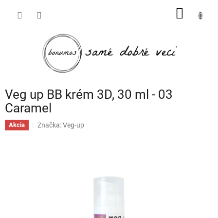
Prejsť
NÁKU
na
obsah
KOŠÍK
Veg up BB krém 3D, 30 ml - 03
Caramel
Značka:
Veg-up
Akcia