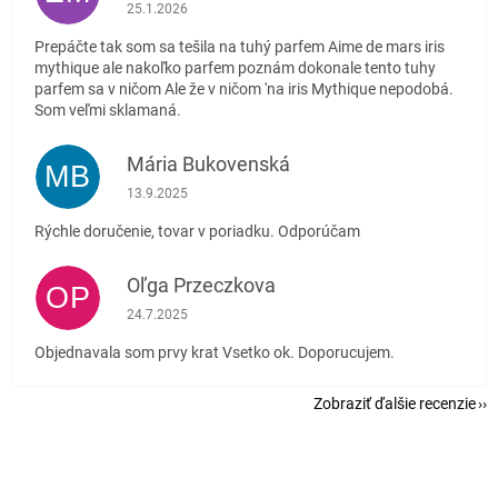
Hodnotenie obchodu je 1 z 5 hviezdičiek.
25.1.2026
Prepáčte tak som sa tešila na tuhý parfem Aime de mars iris
mythique ale nakoľko parfem poznám dokonale tento tuhy
parfem sa v ničom Ale že v ničom 'na iris Mythique nepodobá.
Som veľmi sklamaná.
Mária Bukovenská
MB
Hodnotenie obchodu je 5 z 5 hviezdičiek.
13.9.2025
Rýchle doručenie, tovar v poriadku. Odporúčam
Oľga Przeczkova
OP
Hodnotenie obchodu je 5 z 5 hviezdičiek.
24.7.2025
Objednavala som prvy krat Vsetko ok. Doporucujem.
Zobraziť ďalšie recenzie