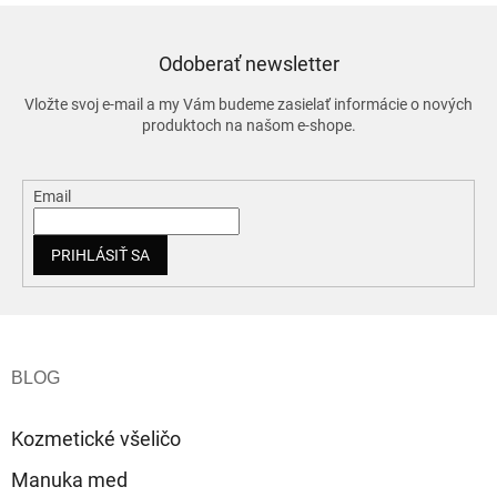
Odoberať newsletter
Vložte svoj e-mail a my Vám budeme zasielať informácie o nových
produktoch na našom e-shope.
Email
PRIHLÁSIŤ SA
Z
á
p
ä
t
Kozmetické všeličo
i
e
Manuka med