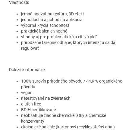
Vlastnosti:
jemná hodvábna textúra, 3D efekt
jednoduchá a pohodlná aplikácia
výborná krycia schopnosť
praktické balenie vhodné
vhodný aj pre problematickú a citlivú pleť
prirodzené farebné odtiene, ktorých intenzita sa dá
regulovať
Dôležité informácie:
100% surovín prírodného pôvodu / 44,9 % organického
pôvodu
vegan
netestované na zvieratách
gluten free
BDIH certifikované
neobsahuje žiadne chemické látky a chemické
konzervanty
ekologické balenie (kartónový recyklovateľný obal)