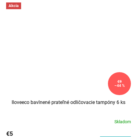
Akcia
€9
–44 %
Iloveeco bavlnené prateľné odličovacie tampóny 6 ks
Skladom
€5