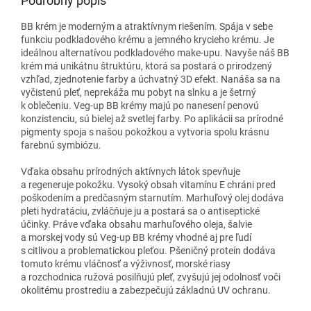
Podrobný popis
tampóny sú vynikajúce na čistenie náročnejšieho
makeupu ako je riasenka, očné tiene, rúž alebo podklad.
BB krém je moderným a atraktívnym riešením. Spája v sebe
Biele
trojvrstvové vankúšiky sú vyrobené zo 70% z
funkciu podkladového krému a jemného krycieho krému. Je
bambusových vlákien a z 30% z bio-bavlny. Jemne
ideálnou alternatívou podkladového make-upu. Navyše náš BB
pokožku dočistia, odstraňujú všetky zostávajúce
krém má unikátnu štruktúru, ktorá sa postará o prirodzený
nečistoty a zanechávajú vašu pleť sviežu a žiariacu. Sú
vzhľad, zjednotenie farby a úchvatný 3D efekt. Nanáša sa na
mimoriadne jemné a pri čistení šetrné, pokožku
vyčistenú pleť, neprekáža mu pobyt na slnku a je šetrný
k oblečeniu. Veg-up BB krémy majú po nanesení penovú
nedráždia. Súčasťou je aj praktické vrecko na pranie.
konzistenciu, sú bielej až svetlej farby. Po aplikácii sa prírodné
pigmenty spoja s našou pokožkou a vytvoria spolu krásnu
farebnú symbiózu.
Vďaka obsahu prírodných aktívnych látok spevňuje
a regeneruje pokožku. Vysoký obsah vitamínu E chráni pred
poškodením a predčasným starnutím. Marhuľový olej dodáva
pleti hydratáciu, zvláčňuje ju a postará sa o antiseptické
účinky. Práve vďaka obsahu marhuľového oleja, šalvie
a morskej vody sú Veg-up BB krémy vhodné aj pre ľudí
s citlivou a problematickou pleťou. Pšeničný proteín dodáva
tomuto krému vláčnosť a výživnosť, morské riasy
a rozchodnica ružová posilňujú pleť, zvyšujú jej odolnosť voči
okolitému prostrediu a zabezpečujú základnú UV ochranu.