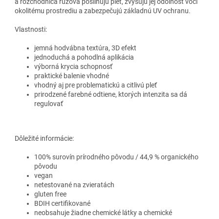
a rozchodnica ružová posilňujú pleť, zvyšujú jej odolnosť voči
okolitému prostrediu a zabezpečujú základnú UV ochranu.
Vlastnosti:
jemná hodvábna textúra, 3D efekt
jednoduchá a pohodlná aplikácia
výborná krycia schopnosť
praktické balenie vhodné
vhodný aj pre problematickú a citlivú pleť
prirodzené farebné odtiene, ktorých intenzita sa dá
regulovať
Dôležité informácie:
100% surovín prírodného pôvodu / 44,9 % organického
pôvodu
vegan
netestované na zvieratách
gluten free
BDIH certifikované
neobsahuje žiadne chemické látky a chemické