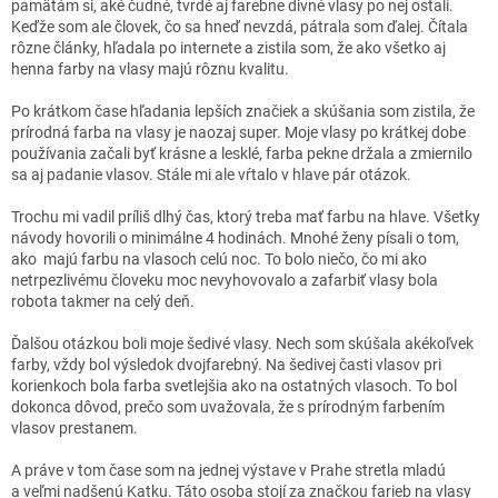
pamätám si, aké čudné, tvrdé aj farebne divné vlasy po nej ostali.
Keďže som ale človek, čo sa hneď nevzdá, pátrala som ďalej. Čítala
rôzne články, hľadala po internete a zistila som, že ako všetko aj
henna farby na vlasy majú rôznu kvalitu.
Po krátkom čase hľadania lepších značiek a skúšania som zistila, že
prírodná farba na vlasy je naozaj super. Moje vlasy po krátkej dobe
používania začali byť krásne a lesklé, farba pekne držala a zmiernilo
sa aj padanie vlasov. Stále mi ale vŕtalo v hlave pár otázok.
Trochu mi vadil príliš dlhý čas, ktorý treba mať farbu na hlave. Všetky
návody hovorili o minimálne 4 hodinách. Mnohé ženy písali o tom,
ako majú farbu na vlasoch celú noc. To bolo niečo, čo mi ako
netrpezlivému človeku moc nevyhovovalo a zafarbiť vlasy bola
robota takmer na celý deň.
Ďalšou otázkou boli moje šedivé vlasy. Nech som skúšala akékoľvek
farby, vždy bol výsledok dvojfarebný. Na šedivej časti vlasov pri
korienkoch bola farba svetlejšia ako na ostatných vlasoch. To bol
dokonca dôvod, prečo som uvažovala, že s prírodným farbením
vlasov prestanem.
A práve v tom čase som na jednej výstave v Prahe stretla mladú
a veľmi nadšenú Katku. Táto osoba stojí za značkou farieb na vlasy