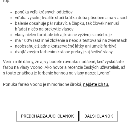
top:
ponúka veľa krásnych odtieňov
vďaka vysokej kvalite stačí krátka doba pôsobenia na vlasoch
balenie obsahuje pár rukavíc a čiapku, tak človek nemusí
hľadať niečo na prekrytie vlasov
vlasy nielen farbí, ale ich aj krásne vyživuje a ošetruje
má 100% rastlinné zloženie a nebola testovaná na zvieratách
neobsahuje žiadne konzervačné látky ani umelé farbivá
dvojfázovým farbením krásne prekryje aj šedivé vlasy
Verím milé dámy, že aj vy budete rovnako nadšené, keď vyskúšate
farbu na vlasy Voono. Ako hovoria recenzie českých užívateliek, až
s touto značkou je farbenie hennou na vlasy naozaj „vono“.
Ponuka farieb Voono je mimoriadne široká,
nájdete ich tu.
PREDCHÁDZAJÚCI ČLÁNOK
ĎALŠÍ ČLÁNOK