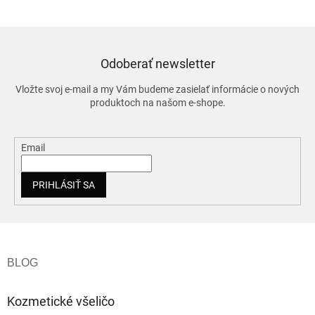
Odoberať newsletter
Vložte svoj e-mail a my Vám budeme zasielať informácie o nových
produktoch na našom e-shope.
Email
PRIHLÁSIŤ SA
Z
á
p
ä
t
Kozmetické všeličo
i