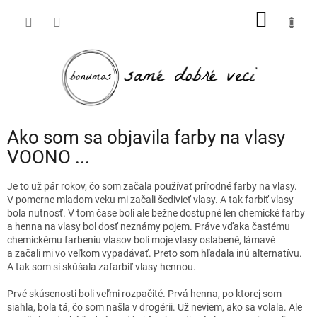
Prejsť
NÁKU
na
obsah
KOŠÍK
Ako som sa objavila farby na vlasy
VOONO ...
Je to už pár rokov, čo som začala používať prírodné farby na vlasy.
V pomerne mladom veku mi začali šedivieť vlasy. A tak farbiť vlasy
bola nutnosť. V tom čase boli ale bežne dostupné len chemické farby
a henna na vlasy bol dosť neznámy pojem. Práve vďaka častému
chemickému farbeniu vlasov boli moje vlasy oslabené, lámavé
a začali mi vo veľkom vypadávať. Preto som hľadala inú alternatívu.
A tak som si skúšala zafarbiť vlasy hennou.
Prvé skúsenosti boli veľmi rozpačité. Prvá henna, po ktorej som
siahla, bola tá, čo som našla v drogérii. Už neviem, ako sa volala. Ale