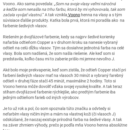
Voono. Ako sama povedala: „
Som na svoje vlasy veľmi náročná
a keďže som nenašla na trhu farbu, ktorá by mi vyhovovala, tak som
začala vyvíjať vlastnú
.“ A tak vznikla
Voono
henna na vlasy a s tým
súvisiace ďalšie produkty. Katka bola prvá, ktorá mi poradila ako na
farbenie šedivých vlasov.
Riešením je dvojfázové farbenie, kedy sa najprv šedivé korienky
nafarbia odtieňom Copper a v druhom kroku sa nanesie vybraný
odtieň na celú dĺžku vlasov. Tým sa dosiahne jednotná farba na celé
vlasy. Bola som nadšená, že som našla riešenie. Ale keď som si
predstavila, koľko času mi to zaberie prišlo mi jemne nevoľno J.
Aké bolo moje prekvapenie, keď som zistila, že odtieň Copper stačí pri
farbení šedivých vlasov mať na vlasoch 30 minút a vybraný farebný
odtieň v druhej fáze stačí 45 minút, maximálne 2 hodiny. Toto si
Voono henna môže dovoliť vďaka svojej vysokej kvalite. A tak teraz
stíham dvojfázové farbenie rýchlejšie, ako predtým farbenie iba
jedným odtieňom farieb od iných výrobcov.
Je to už rok a pol, čo som spoznala túto značku a odvtedy si
nefarbím vlasy ničím iným a mám na vlastnej koži (či vlasoch J)
odskúšané, že naozaj existuje prírodná farba na šedivé vlasy. A tak
na záver zhrniem výhody, prečo je podľa mňa Voono henna absolútne